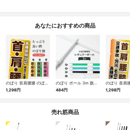
あなたにおすすめの商品
のぼり 首肩腰膝 のぼり旗
のぼり ポール 3m 旗立 一般サイズのぼり用 セール品 （色:白・黒・緑・青）
1,298円
484円
1,298円
売れ筋商品