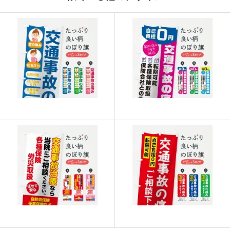
915
21960
24
913
22825
25
911
23686
26
909
24543
27
907
25396
28
905
26245
29
902
27060
30
901
27931
31
899
28768
32
897
29601
33
895
30430
34
893
31255
35