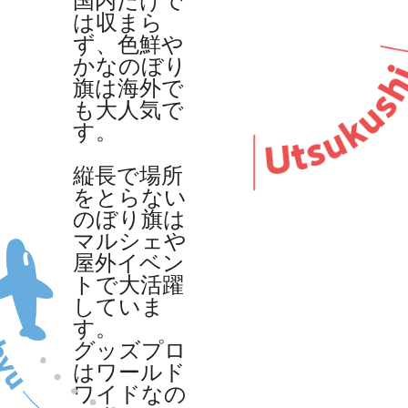
国内だけで
は収まら
ず、色鮮や
かなのぼり
旗は海外で
も大人気で
す。
縦長で場所
をとらない
のぼり旗は
マルシェや
屋外イベン
トで大活躍
していま
す。
グッズプロ
はワールド
ワイドなの