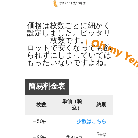
価格は枚数ごとに細かく
設定しました。ピッタリ
枚数です。
ロットで安くなっても飾
られずにしまっていては
もったいないですよね。
簡易料金表
単価（税
枚数
納期
込）
～50
少数はこちら
枚
5
営業
～99
@819
枚
円