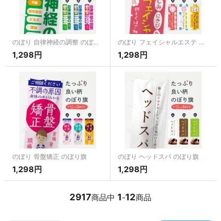
のぼり 自律神経の調整 のぼり旗
のぼり フェイシャルエステ のぼり旗
1,298円
1,298円
のぼり 骨盤矯正 のぼり旗
のぼり ヘッドスパ のぼり旗
1,298円
1,298円
2917
1
12
商品中
-
商品