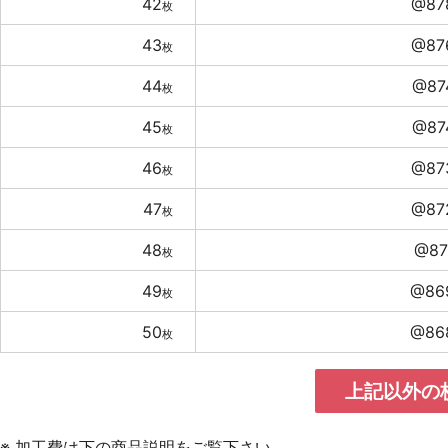
42
@87
枚
43
@87
枚
44
@87
枚
45
@87
枚
46
@87
枚
47
@87
枚
48
@87
枚
49
@86
枚
50
@86
枚
上記以外の
※ 加工費は下の商品説明をご覧下さい。