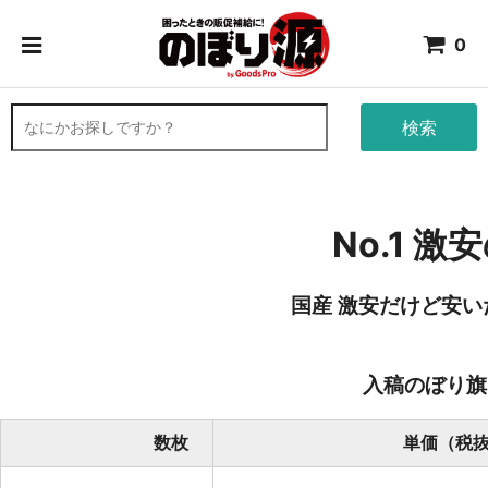
0
検索
No.1 
国産 激安だけど安
入稿のぼり旗
数枚
単価（税