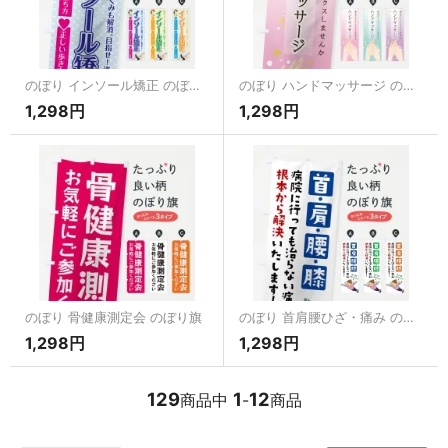
のぼり インソール矯正 のぼり旗
のぼり ハンドマッサージ のぼり旗
1,298円
1,298円
のぼり 骨健康測定会 のぼり旗
のぼり 首肩腰ひざ・痛み のぼり旗
1,298円
1,298円
129
1
12
商品中
-
商品