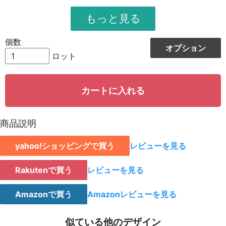
951
11412
12
948
12324
13
個数
オプション
944
13216
14
ロット
942
14130
15
カートに入れる
939
15024
16
935
15895
17
商品説明
931
16758
18
yahoo!ショッピングで買う
レビューを見る
928
15776
19
923
18460
20
Rakutenで買う
レビューを見る
921
19341
21
Amazonで買う
Amazonレビューを見る
919
20218
22
似ている他のデザイン
917
21091
23