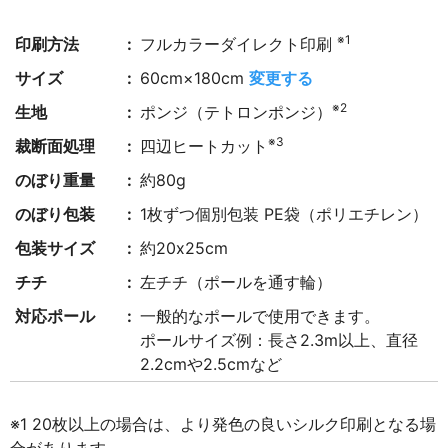
※1
印刷方法
フルカラーダイレクト印刷
サイズ
60cm×180cm
変更する
※2
生地
ポンジ（テトロンポンジ）
※3
裁断面処理
四辺ヒートカット
のぼり重量
約80g
のぼり包装
1枚ずつ個別包装 PE袋（ポリエチレン）
包装サイズ
約20x25cm
チチ
左チチ（ポールを通す輪）
対応ポール
一般的なポールで使用できます。
ポールサイズ例：長さ2.3m以上、直径
2.2cmや2.5cmなど
※1 20枚以上の場合は、より発色の良いシルク印刷となる場
合があります。