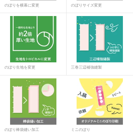
のぼりを横幕に変更
のぼりサイズ変更
のぼり生地を変更
三巻三辺補強縫製
のぼり棒袋縫い加工
ミニのぼり