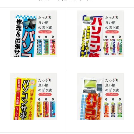
915
21960
24
913
22825
25
911
23686
26
909
24543
27
907
25396
28
905
26245
29
902
27060
30
901
27931
31
899
28768
32
897
29601
33
895
30430
34
893
31255
35