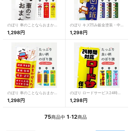
のぼり 車のことならおまかせ のぼり旗
のぼり キズ凹み鈑金塗装・中古車・自動車修理・車検 のぼり旗
1,298円
1,298円
のぼり 車のことならおまかせください のぼり旗
のぼり ロードサービス24時間対応 のぼり旗
1,298円
1,298円
75
1
12
商品中
-
商品