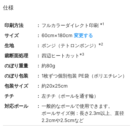
仕様
※1
印刷方法
フルカラーダイレクト印刷
サイズ
60cm×180cm
変更する
※2
生地
ポンジ（テトロンポンジ）
※3
裁断面処理
四辺ヒートカット
のぼり重量
約80g
のぼり包装
1枚ずつ個別包装 PE袋（ポリエチレン）
包装サイズ
約20x25cm
チチ
左チチ（ポールを通す輪）
対応ポール
一般的なポールで使用できます。
ポールサイズ例：長さ2.3m以上、直径
2.2cmや2.5cmなど