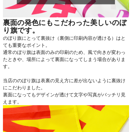
915
21960
24
913
22825
25
裏面の発色にもこだわった美しいのぼ
り旗です。
911
23686
26
のぼり旗にとって裏抜け（裏側に印刷内容が透ける）はと
909
24543
27
ても重要なポイント。
通常のぼり旗は表面のみの印刷のため、風で向きが変わっ
907
25396
28
たときや、場所によって裏面になってしまう場合がありま
905
26245
29
す。
902
27060
30
当店ののぼり旗は表裏の見え方に差が出ないように裏抜け
901
27931
31
にこだわりました。
裏面になってもデザインが透けて文字や写真がバッチリ見
899
28768
32
えます。
897
29601
33
895
30430
34
893
31255
35