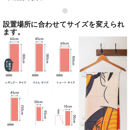
871
41808
48
●
869
42581
49
設置場所に合わせてサイズを変えられ
868
43400
50
ます。