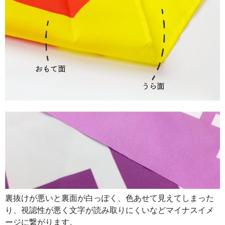
890
32040
36
888
32856
37
887
33706
38
885
34515
39
883
35320
40
880
36080
41
878
36876
42
876
37668
43
874
38456
44
874
39330
45
裏抜けが悪いと裏面が白っぽく、色あせて見えてしまった
873
40158
46
り、視認性が悪く文字が読み取りにくいなどマイナスイメ
872
40984
47
ージに繋がります。