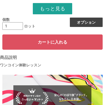
951
11412
12
948
12324
13
個数
オプション
944
13216
14
ロット
942
14130
15
カートに入れる
939
15024
16
935
15895
17
商品説明
931
16758
18
ワンコイン体験レッスン
928
15776
19
923
18460
20
921
19341
21
919
20218
22
917
21091
23