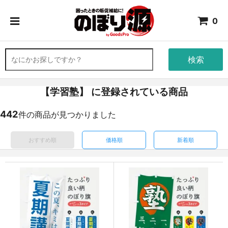
0
検索
【学習塾】 に登録されている商品
442
件の商品が見つかりました
おすすめ順
価格順
新着順