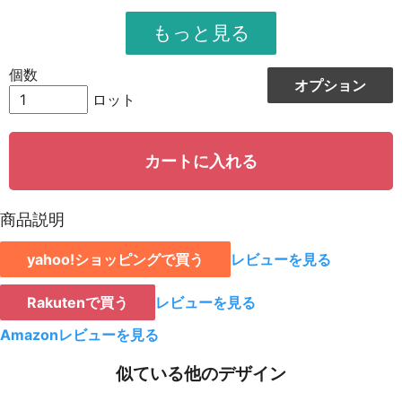
951
11412
12
948
12324
13
個数
オプション
944
13216
14
ロット
942
14130
15
カートに入れる
939
15024
16
935
15895
17
商品説明
931
16758
18
yahoo!ショッピングで買う
レビューを見る
928
15776
19
923
18460
20
Rakutenで買う
レビューを見る
921
19341
21
Amazonレビューを見る
919
20218
22
似ている他のデザイン
917
21091
23