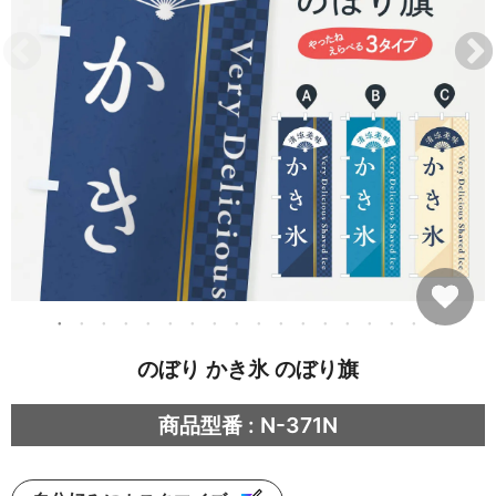
のぼり かき氷 のぼり旗
商品型番 : N-371N