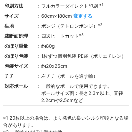
※1
印刷方法
フルカラーダイレクト印刷
サイズ
60cm×180cm
変更する
※2
生地
ポンジ（テトロンポンジ）
※3
裁断面処理
四辺ヒートカット
のぼり重量
約80g
のぼり包装
1枚ずつ個別包装 PE袋（ポリエチレン）
包装サイズ
約20x25cm
チチ
左チチ（ポールを通す輪）
対応ポール
一般的なポールで使用できます。
ポールサイズ例：長さ2.3m以上、直径
2.2cmや2.5cmなど
※1 20枚以上の場合は、より発色の良いシルク印刷となる場
合があります。
※2 一般的なのぼり旗の生地