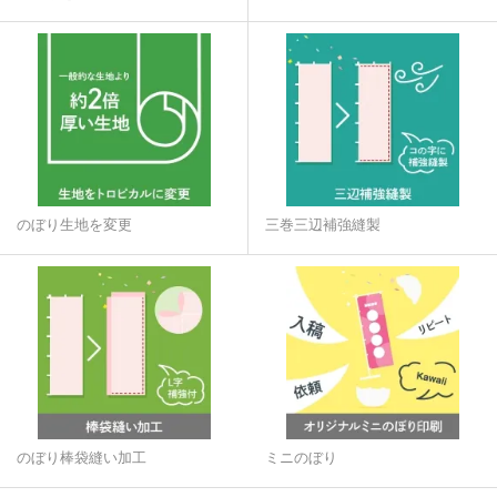
のぼり生地を変更
三巻三辺補強縫製
のぼり棒袋縫い加工
ミニのぼり