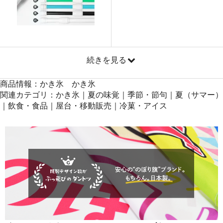
871
41808
48
869
42581
49
868
43400
50
続きを見る
商品情報：かき氷 かき氷
関連カテゴリ：かき氷｜夏の味覚｜季節・節句｜夏（サマー）
｜飲食・食品｜屋台・移動販売｜冷菓・アイス