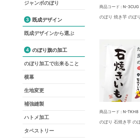
ジャンボのぼり
N-3CUG
のぼり 焼き芋 のぼ
既成デザイン
3
既成デザインから選ぶ
のぼり旗の加工
4
のぼり加工で出来ること
横幕
生地変更
補強縫製
N-TKH8
ハトメ加工
のぼり 石焼き芋 の
タペストリー