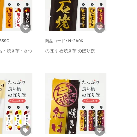
359G
N-2A0K
も・焼き芋・さつ
のぼり 石焼き芋 のぼり旗