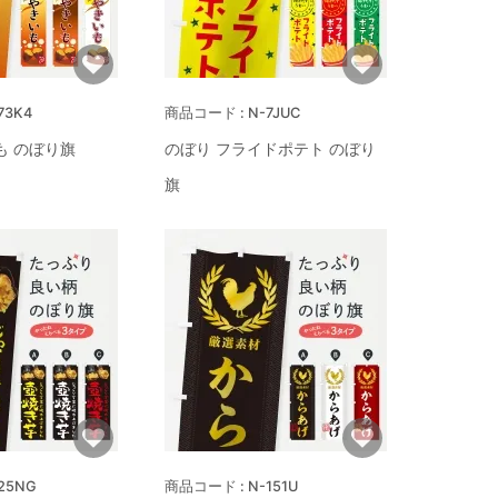
73K4
N-7JUC
も のぼり旗
のぼり フライドポテト のぼり
旗
25NG
N-151U