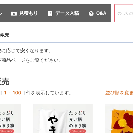
ル
見積もり
データ入稿
Q&A
動販売
数
に応じて
安く
なります。
各商品ページをご覧ください。
販売
[
1
-
100
] 件を表示しています。
並び順を変