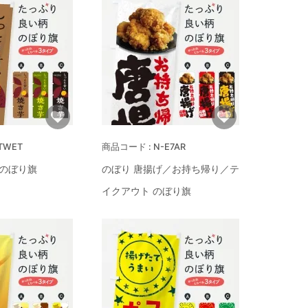
TWET
N-E7AR
 のぼり旗
のぼり 唐揚げ／お持ち帰り／テ
イクアウト のぼり旗