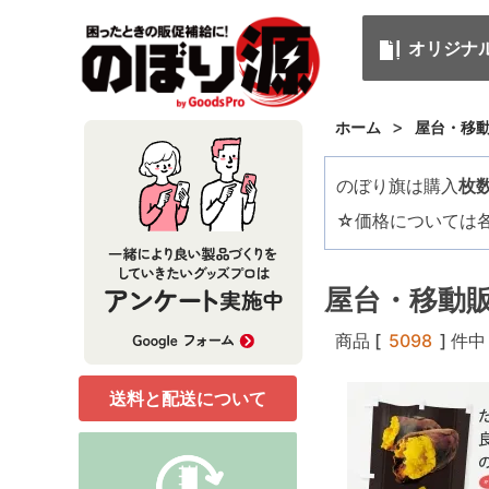
オリジナ
>
ホーム
屋台・移
のぼり旗は購入
枚
☆価格については
屋台・移動
商品 [
5098
] 件中 
送料と配送について