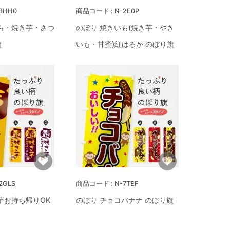
3HH0
N-2E0P
も・焼き芋・さつ
のぼり 焼きいも(焼き芋・やき
旗
いも・甘蜜)紅はるか のぼり旗
2GLS
N-7TEF
芋お持ち帰りOK
のぼり チョコバナナ のぼり旗