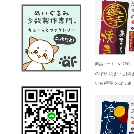
N-2E0L
のぼり 焼きいも(焼
いも)蜜芋 のぼり旗