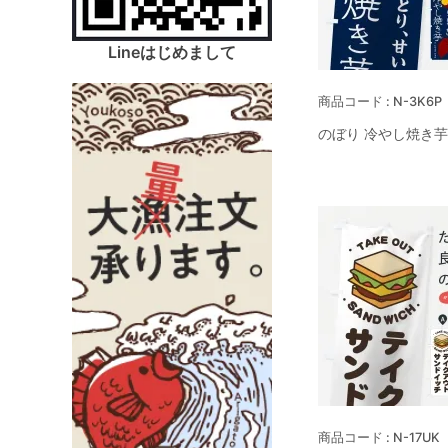
Lineはじめまして
N-3K6P
のぼり 冷やし焼き芋
N-17UK