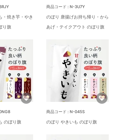
3RJY
N-3U7Y
も・焼き芋・やき
のぼり 唐揚げお持ち帰り・から
ぼり旗
あげ・テイクアウト のぼり旗
0NG8
N-045S
も のぼり旗
のぼり やきいも のぼり旗