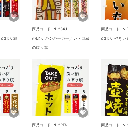
N-264J
N-
 のぼり旗
のぼり ハンバーガー／レトロ風
のぼり やきい
のぼり旗
N-2PTN
N-