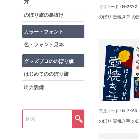
方
N-26YG
のぼり旗の裏抜け
のぼり 壺焼き芋 の
カラー・フォント
色・フォント見本
グッズプロののぼり旗
はじめてののぼり旗
出力設備
N-3K6R
のぼり 壺焼き芋 の