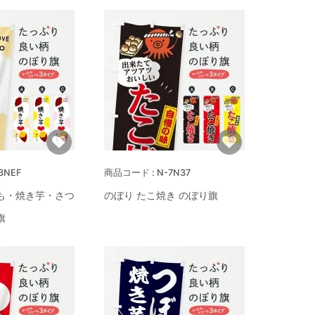
3NEF
N-7N37
も・焼き芋・さつ
のぼり たこ焼き のぼり旗
旗