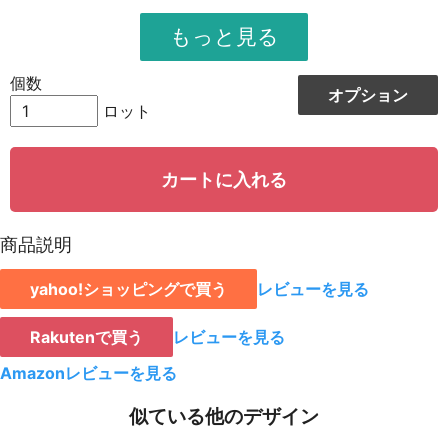
951
11412
12
948
12324
13
個数
オプション
944
13216
14
ロット
942
14130
15
カートに入れる
939
15024
16
935
15895
17
商品説明
931
16758
18
yahoo!ショッピングで買う
レビューを見る
928
15776
19
923
18460
20
Rakutenで買う
レビューを見る
921
19341
21
Amazonレビューを見る
919
20218
22
似ている他のデザイン
917
21091
23