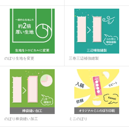
のぼり生地を変更
三巻三辺補強縫製
のぼり棒袋縫い加工
ミニのぼり