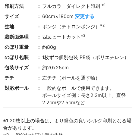
※1
印刷方法
フルカラーダイレクト印刷
サイズ
60cm×180cm
変更する
※2
生地
ポンジ（テトロンポンジ）
※3
裁断面処理
四辺ヒートカット
のぼり重量
約80g
のぼり包装
1枚ずつ個別包装 PE袋（ポリエチレン）
包装サイズ
約20x25cm
チチ
左チチ（ポールを通す輪）
対応ポール
一般的なポールで使用できます。
ポールサイズ例：長さ2.3m以上、直径
2.2cmや2.5cmなど
※1 20枚以上の場合は、より発色の良いシルク印刷となる場
合があります。
※2 一般的なのぼり旗の生地