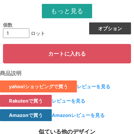
951
11412
12
948
12324
13
個数
オプション
944
13216
14
ロット
942
14130
15
カートに入れる
939
15024
16
935
15895
17
商品説明
931
16758
18
yahoo!ショッピングで買う
レビューを見る
928
15776
19
923
18460
20
Rakutenで買う
レビューを見る
921
19341
21
Amazonで買う
Amazonレビューを見る
919
20218
22
似ている他のデザイン
917
21091
23