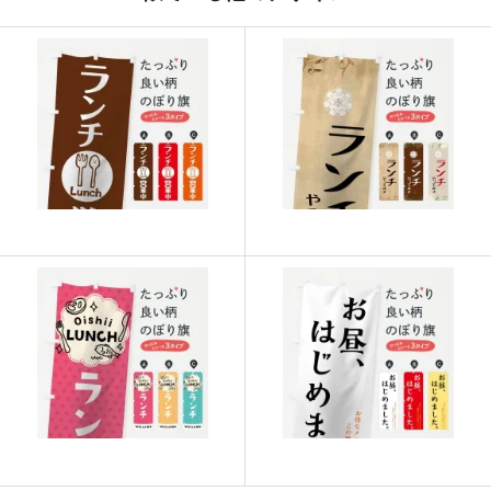
915
21960
24
913
22825
25
911
23686
26
909
24543
27
907
25396
28
905
26245
29
902
27060
30
901
27931
31
899
28768
32
897
29601
33
895
30430
34
893
31255
35