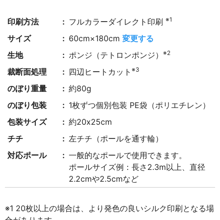
※1
印刷方法
フルカラーダイレクト印刷
サイズ
60cm×180cm
変更する
※2
生地
ポンジ（テトロンポンジ）
※3
裁断面処理
四辺ヒートカット
のぼり重量
約80g
のぼり包装
1枚ずつ個別包装 PE袋（ポリエチレン）
包装サイズ
約20x25cm
チチ
左チチ（ポールを通す輪）
対応ポール
一般的なポールで使用できます。
ポールサイズ例：長さ2.3m以上、直径
2.2cmや2.5cmなど
※1 20枚以上の場合は、より発色の良いシルク印刷となる場
合があります。