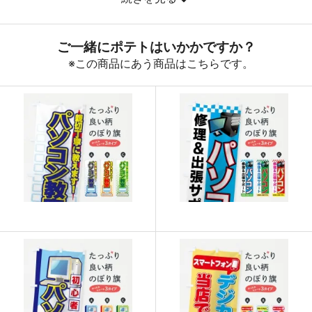
890
32040
36
888
32856
37
887
33706
38
885
34515
39
883
35320
40
880
36080
41
878
36876
42
876
37668
43
874
38456
44
874
39330
45
873
40158
46
872
40984
47