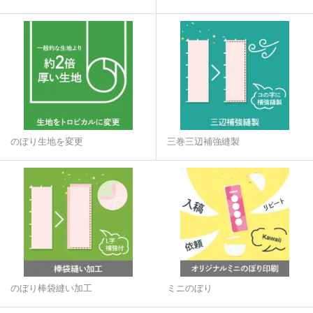
のぼり生地を変更
三巻三辺補強縫製
のぼり棒袋縫い加工
ミニのぼり