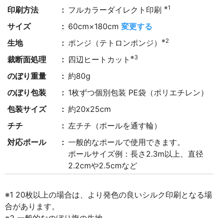
※1
印刷方法
フルカラーダイレクト印刷
サイズ
60cm×180cm
変更する
※2
生地
ポンジ（テトロンポンジ）
※3
裁断面処理
四辺ヒートカット
のぼり重量
約80g
のぼり包装
1枚ずつ個別包装 PE袋（ポリエチレン）
包装サイズ
約20x25cm
チチ
左チチ（ポールを通す輪）
対応ポール
一般的なポールで使用できます。
ポールサイズ例：長さ2.3m以上、直径
2.2cmや2.5cmなど
※1 20枚以上の場合は、より発色の良いシルク印刷となる場
合があります。
※2 一般的なのぼり旗の生地