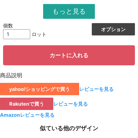
951
11412
12
948
12324
13
個数
オプション
944
13216
14
ロット
942
14130
15
カートに入れる
939
15024
16
935
15895
17
商品説明
931
16758
18
yahoo!ショッピングで買う
レビューを見る
928
15776
19
923
18460
20
Rakutenで買う
レビューを見る
921
19341
21
Amazonレビューを見る
919
20218
22
似ている他のデザイン
917
21091
23