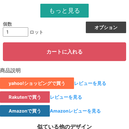
951
11412
12
948
12324
13
個数
オプション
944
13216
14
ロット
942
14130
15
カートに入れる
939
15024
16
935
15895
17
商品説明
931
16758
18
yahoo!ショッピングで買う
レビューを見る
928
15776
19
923
18460
20
Rakutenで買う
レビューを見る
921
19341
21
Amazonで買う
Amazonレビューを見る
919
20218
22
似ている他のデザイン
917
21091
23