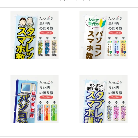
915
21960
24
913
22825
25
911
23686
26
909
24543
27
907
25396
28
905
26245
29
902
27060
30
901
27931
31
899
28768
32
897
29601
33
895
30430
34
893
31255
35