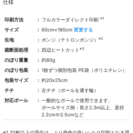
仕様
※1
印刷方法
フルカラーダイレクト印刷
サイズ
60cm×180cm
変更する
※2
生地
ポンジ（テトロンポンジ）
※3
裁断面処理
四辺ヒートカット
のぼり重量
約80g
のぼり包装
1枚ずつ個別包装 PE袋（ポリエチレン）
包装サイズ
約20x25cm
チチ
左チチ（ポールを通す輪）
対応ポール
一般的なポールで使用できます。
ポールサイズ例：長さ2.3m以上、直径
2.2cmや2.5cmなど
※1 20枚以上の場合は、より発色の良いシルク印刷となる場