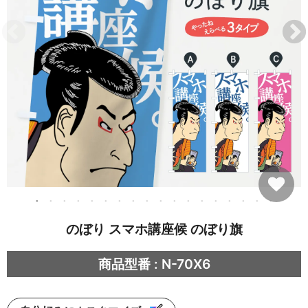
のぼり スマホ講座候 のぼり旗
商品型番 : N-70X6