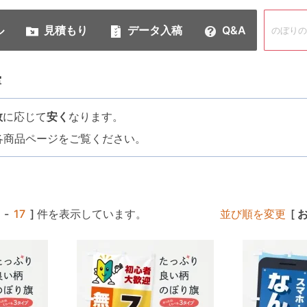
ル
見積もり
データ入稿
Q&A
室
数
に応じて
安く
なります。
各商品ページをご覧ください。
-
17
] 件を表示しています。
並び順を変更
[