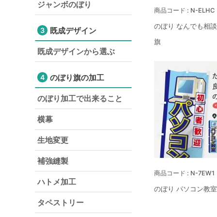
ジャンボのぼり
N-ELHC
のぼり なんでも相談
既成デザイン
3
旗
既成デザインから選ぶ
のぼり旗の加工
4
のぼり加工で出来ること
横幕
生地変更
補強縫製
N-7EW1
ハトメ加工
のぼり パソコン教室
タペストリー