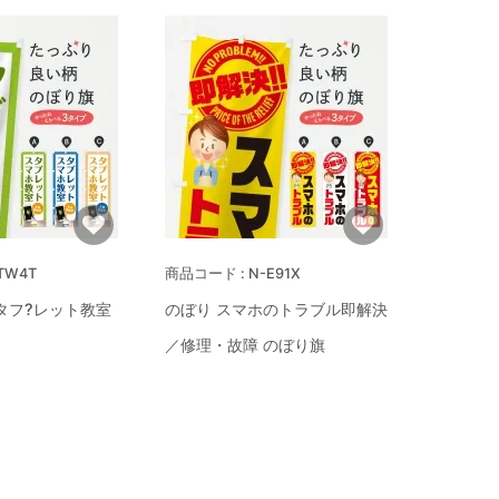
TW4T
N-E91X
タフ?レット教室
のぼり スマホのトラブル即解決
／修理・故障 のぼり旗