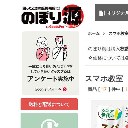
オリジナ
>
ホーム
スマホ教
のぼり旗は購入
枚
☆価格については
スマホ教室
商品 [
17
] 件中 [
1
送料と配送について