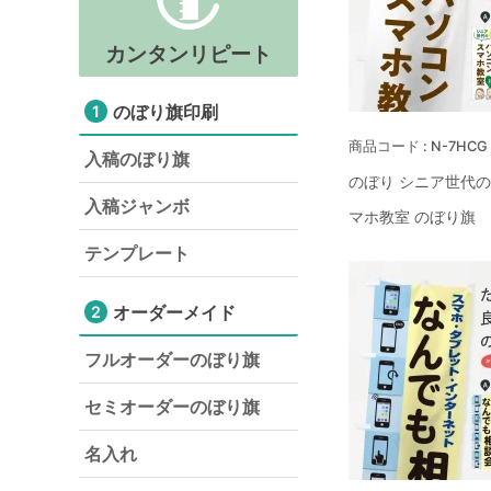
カンタンリピート
のぼり旗印刷
1
N-7HCG
入稿のぼり旗
のぼり シニア世代
入稿ジャンボ
マホ教室 のぼり旗
テンプレート
オーダーメイド
2
フルオーダーのぼり旗
セミオーダーのぼり旗
名入れ