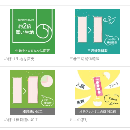
のぼり生地を変更
三巻三辺補強縫製
のぼり棒袋縫い加工
ミニのぼり