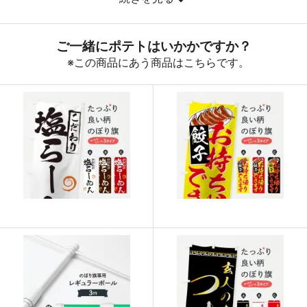
890
32040
36
888
32856
37
887
33706
38
885
34515
39
883
35320
40
880
36080
41
878
36876
42
876
37668
43
874
38456
44
874
39330
45
873
40158
46
872
40984
47