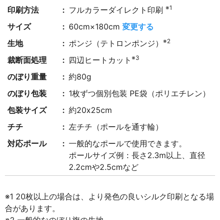
※1
印刷方法
フルカラーダイレクト印刷
サイズ
60cm×180cm
変更する
※2
生地
ポンジ（テトロンポンジ）
※3
裁断面処理
四辺ヒートカット
のぼり重量
約80g
のぼり包装
1枚ずつ個別包装 PE袋（ポリエチレン）
包装サイズ
約20x25cm
チチ
左チチ（ポールを通す輪）
対応ポール
一般的なポールで使用できます。
ポールサイズ例：長さ2.3m以上、直径
2.2cmや2.5cmなど
※1 20枚以上の場合は、より発色の良いシルク印刷となる場
合があります。
※2 一般的なのぼり旗の生地