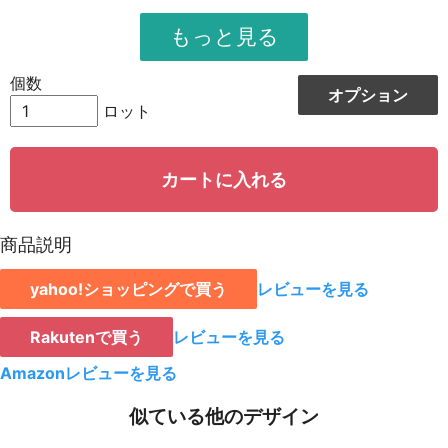
951
11412
12
948
12324
13
個数
オプション
944
13216
14
ロット
942
14130
15
カートに入れる
939
15024
16
935
15895
17
商品説明
931
16758
18
yahoo!ショッピングで買う
レビューを見る
928
15776
19
923
18460
20
Rakutenで買う
レビューを見る
921
19341
21
Amazonレビューを見る
919
20218
22
似ている他のデザイン
917
21091
23