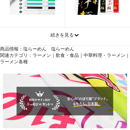
871
41808
48
869
42581
49
868
43400
50
続きを見る
商品情報：塩らーめん 塩らーめん
関連カテゴリ：ラーメン｜飲食・食品｜中華料理・ラーメン｜
ラーメン各種