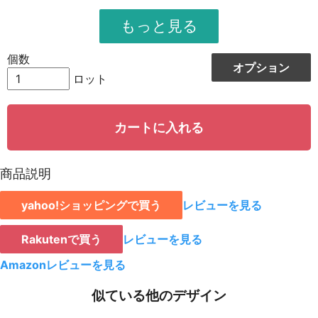
951
11412
12
948
12324
13
個数
オプション
944
13216
14
ロット
942
14130
15
カートに入れる
939
15024
16
935
15895
17
商品説明
931
16758
18
yahoo!ショッピングで買う
レビューを見る
928
15776
19
923
18460
20
Rakutenで買う
レビューを見る
921
19341
21
Amazonレビューを見る
919
20218
22
似ている他のデザイン
917
21091
23