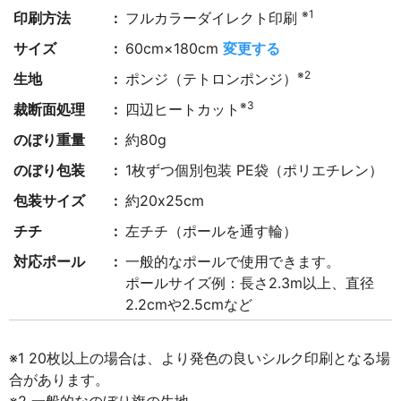
※1
印刷方法
フルカラーダイレクト印刷
サイズ
60cm×180cm
変更する
※2
生地
ポンジ（テトロンポンジ）
※3
裁断面処理
四辺ヒートカット
のぼり重量
約80g
のぼり包装
1枚ずつ個別包装 PE袋（ポリエチレン）
包装サイズ
約20x25cm
チチ
左チチ（ポールを通す輪）
対応ポール
一般的なポールで使用できます。
ポールサイズ例：長さ2.3m以上、直径
2.2cmや2.5cmなど
※1 20枚以上の場合は、より発色の良いシルク印刷となる場
合があります。
※2 一般的なのぼり旗の生地