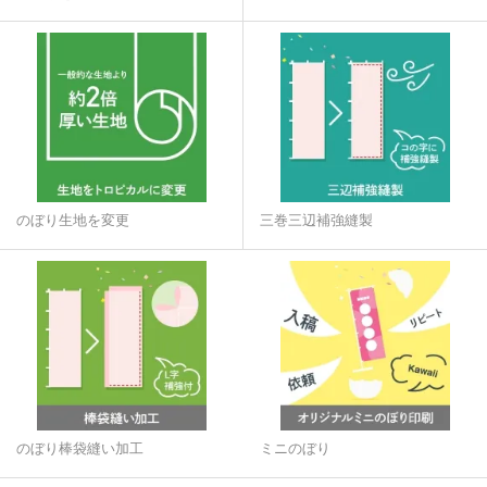
のぼり生地を変更
三巻三辺補強縫製
のぼり棒袋縫い加工
ミニのぼり