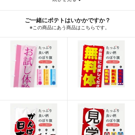
890
32040
36
888
32856
37
887
33706
38
885
34515
39
883
35320
40
880
36080
41
878
36876
42
876
37668
43
874
38456
44
874
39330
45
873
40158
46
872
40984
47