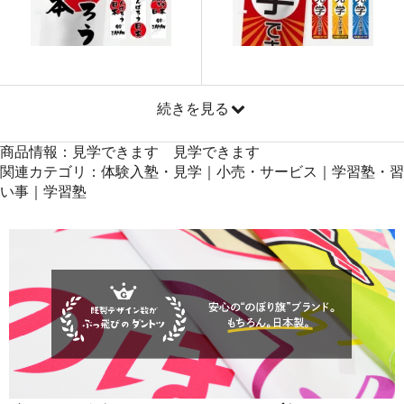
871
41808
48
869
42581
49
868
43400
50
続きを見る
商品情報：見学できます 見学できます
関連カテゴリ：体験入塾・見学｜小売・サービス｜学習塾・習
い事｜学習塾