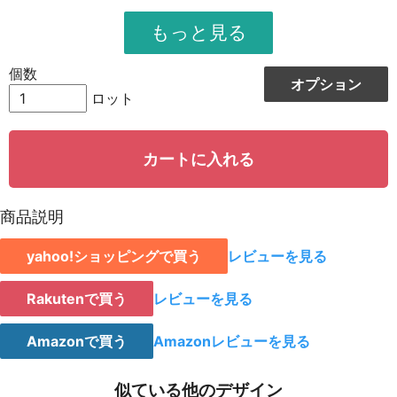
951
11412
12
948
12324
13
個数
オプション
944
13216
14
ロット
942
14130
15
カートに入れる
939
15024
16
935
15895
17
商品説明
931
16758
18
yahoo!ショッピングで買う
レビューを見る
928
15776
19
923
18460
20
Rakutenで買う
レビューを見る
921
19341
21
Amazonで買う
Amazonレビューを見る
919
20218
22
似ている他のデザイン
917
21091
23