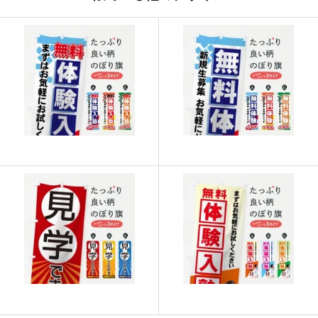
915
21960
24
913
22825
25
911
23686
26
909
24543
27
907
25396
28
905
26245
29
902
27060
30
901
27931
31
899
28768
32
897
29601
33
895
30430
34
893
31255
35