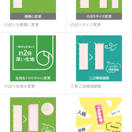
のぼりを横幕に変更
のぼりサイズ変更
のぼり生地を変更
三巻三辺補強縫製