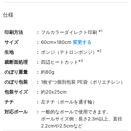
仕様
※1
印刷方法
フルカラーダイレクト印刷
サイズ
60cm×180cm
変更する
※2
生地
ポンジ（テトロンポンジ）
※3
裁断面処理
四辺ヒートカット
のぼり重量
約80g
のぼり包装
1枚ずつ個別包装 PE袋（ポリエチレン）
包装サイズ
約20x25cm
チチ
左チチ（ポールを通す輪）
対応ポール
一般的なポールで使用できます。
ポールサイズ例：長さ2.3m以上、直径
2.2cmや2.5cmなど