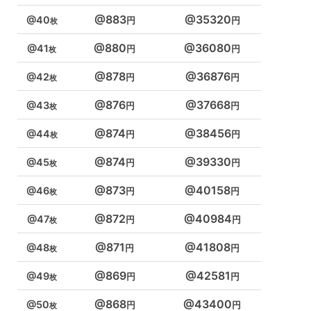
883
35320
40
880
36080
41
878
36876
42
876
37668
43
874
38456
44
874
39330
45
873
40158
46
872
40984
47
871
41808
48
869
42581
49
868
43400
50