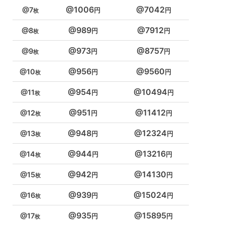
1006
7042
7
989
7912
8
973
8757
9
956
9560
10
954
10494
11
951
11412
12
948
12324
13
944
13216
14
942
14130
15
939
15024
16
935
15895
17