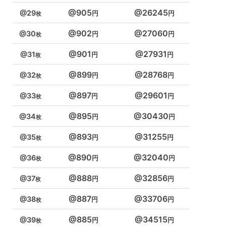
905
26245
29
902
27060
30
901
27931
31
899
28768
32
897
29601
33
895
30430
34
893
31255
35
890
32040
36
888
32856
37
887
33706
38
885
34515
39