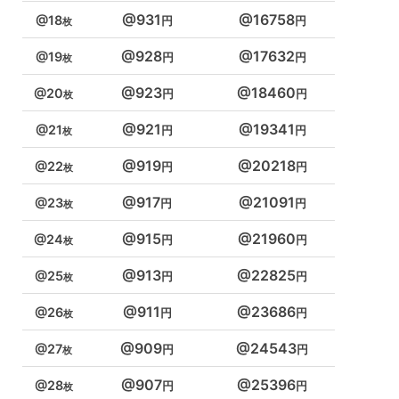
931
16758
18
928
17632
19
923
18460
20
921
19341
21
919
20218
22
917
21091
23
915
21960
24
913
22825
25
911
23686
26
909
24543
27
907
25396
28