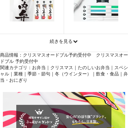
871
41808
48
869
42581
49
868
43400
50
続きを見る
商品情報：クリスマスオードブル予約受付中 クリスマスオー
ドブル 予約受付中
関連カテゴリ：お弁当｜クリスマス｜たのしいお弁当｜スペシ
ャル｜業種｜季節・節句｜冬（ウインター）｜飲食・食品｜弁
当・おにぎり