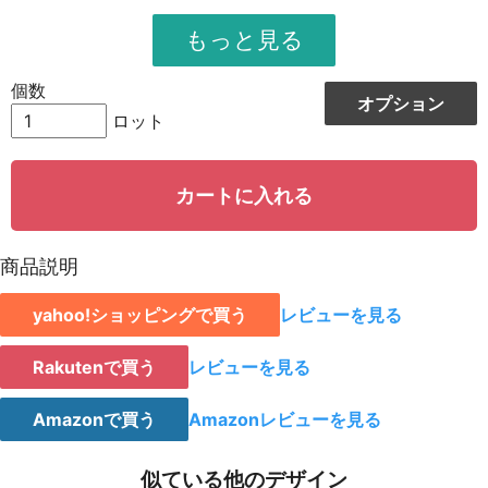
951
11412
12
948
12324
13
個数
オプション
944
13216
14
ロット
942
14130
15
カートに入れる
939
15024
16
935
15895
17
商品説明
931
16758
18
yahoo!ショッピングで買う
レビューを見る
928
15776
19
923
18460
20
Rakutenで買う
レビューを見る
921
19341
21
Amazonで買う
Amazonレビューを見る
919
20218
22
似ている他のデザイン
917
21091
23