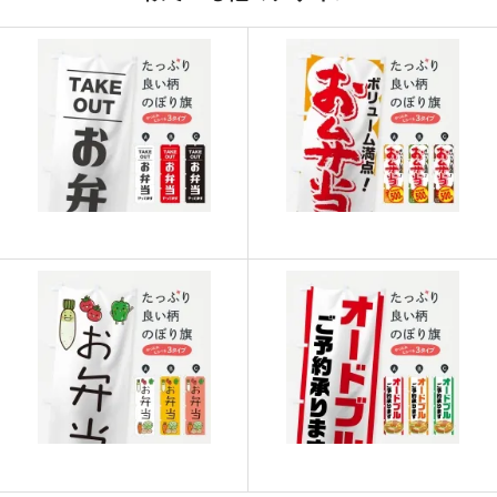
915
21960
24
913
22825
25
911
23686
26
909
24543
27
907
25396
28
905
26245
29
902
27060
30
901
27931
31
899
28768
32
897
29601
33
895
30430
34
893
31255
35