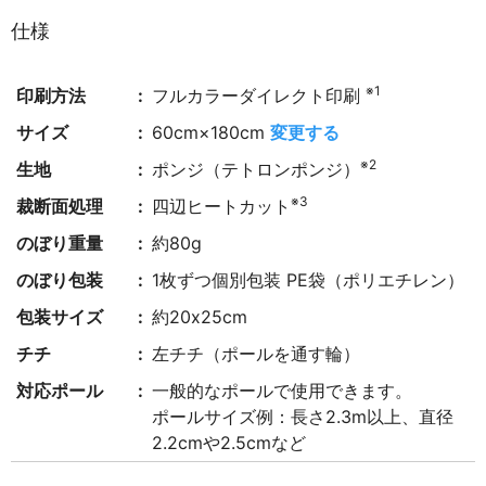
仕様
※1
印刷方法
フルカラーダイレクト印刷
サイズ
60cm×180cm
変更する
※2
生地
ポンジ（テトロンポンジ）
※3
裁断面処理
四辺ヒートカット
のぼり重量
約80g
のぼり包装
1枚ずつ個別包装 PE袋（ポリエチレン）
包装サイズ
約20x25cm
チチ
左チチ（ポールを通す輪）
対応ポール
一般的なポールで使用できます。
ポールサイズ例：長さ2.3m以上、直径
2.2cmや2.5cmなど