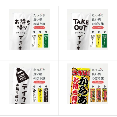
917
21091
23
915
21960
24
913
22825
25
911
23686
26
909
24543
27
907
25396
28
905
26245
29
902
27060
30
901
27931
31
899
28768
32
897
29601
33
895
30430
34