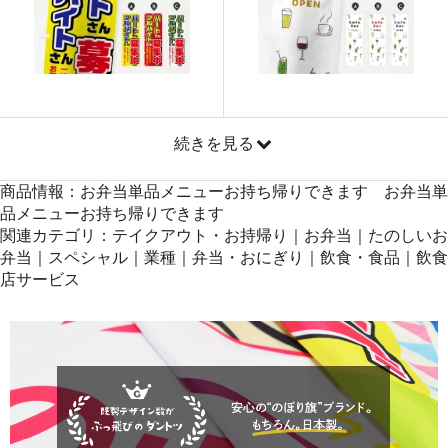
872
40984
47
871
41808
48
869
42581
49
868
43400
50
続きを見る
商品情報：お弁当単品メニューお持ち帰りできます お弁当単
品メニューお持ち帰りできます
関連カテゴリ：テイクアウト・お持帰り｜お弁当｜たのしいお
弁当｜スペシャル｜業種｜弁当・おにぎり｜飲食・食品｜飲食
店サービス