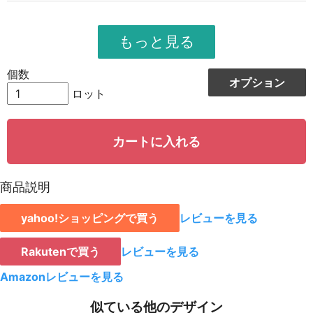
954
10494
11
951
11412
12
948
12324
13
個数
オプション
944
13216
14
ロット
942
14130
15
カートに入れる
939
15024
16
935
15895
17
商品説明
931
16758
18
yahoo!ショッピングで買う
レビューを見る
928
15776
19
923
18460
20
Rakutenで買う
レビューを見る
921
19341
21
Amazonレビューを見る
919
20218
22
似ている他のデザイン