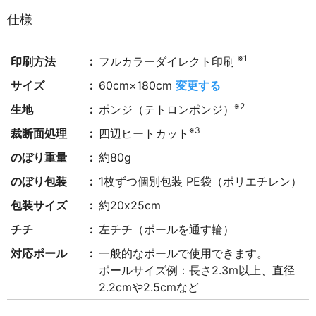
仕様
※1
印刷方法
フルカラーダイレクト印刷
サイズ
60cm×180cm
変更する
※2
生地
ポンジ（テトロンポンジ）
※3
裁断面処理
四辺ヒートカット
のぼり重量
約80g
のぼり包装
1枚ずつ個別包装 PE袋（ポリエチレン）
包装サイズ
約20x25cm
チチ
左チチ（ポールを通す輪）
対応ポール
一般的なポールで使用できます。
ポールサイズ例：長さ2.3m以上、直径
2.2cmや2.5cmなど