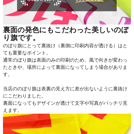
917
21091
23
915
21960
24
913
22825
25
裏面の発色にもこだわった美しいのぼ
り旗です。
911
23686
26
のぼり旗にとって裏抜け（裏側に印刷内容が透ける）はと
909
24543
27
ても重要なポイント。
通常のぼり旗は表面のみの印刷のため、風で向きが変わっ
907
25396
28
たときや、場所によって裏面になってしまう場合がありま
905
26245
29
す。
902
27060
30
当店ののぼり旗は表裏の見え方に差が出ないように裏抜け
901
27931
31
にこだわりました。
裏面になってもデザインが透けて文字や写真がバッチリ見
899
28768
32
えます。
897
29601
33
895
30430
34