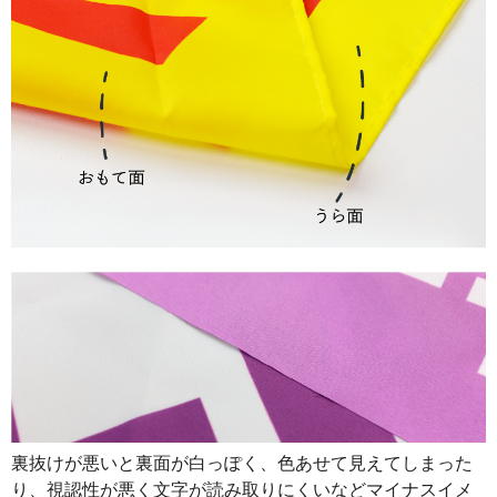
893
31255
35
890
32040
36
888
32856
37
887
33706
38
885
34515
39
883
35320
40
880
36080
41
878
36876
42
876
37668
43
874
38456
44
874
39330
45
裏抜けが悪いと裏面が白っぽく、色あせて見えてしまった
873
40158
46
り、視認性が悪く文字が読み取りにくいなどマイナスイメ