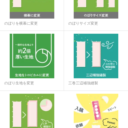
のぼりを横幕に変更
のぼりサイズ変更
のぼり生地を変更
三巻三辺補強縫製