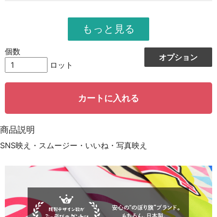
954
10494
11
951
11412
12
948
12324
13
個数
オプション
944
13216
14
ロット
942
14130
15
カートに入れる
939
15024
16
935
15895
17
商品説明
931
16758
18
SNS映え・スムージー・いいね・写真映え
928
15776
19
923
18460
20
921
19341
21
919
20218
22