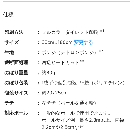
仕様
※1
印刷方法
フルカラーダイレクト印刷
サイズ
60cm×180cm
変更する
※2
生地
ポンジ（テトロンポンジ）
※3
裁断面処理
四辺ヒートカット
のぼり重量
約80g
のぼり包装
1枚ずつ個別包装 PE袋（ポリエチレン）
包装サイズ
約20x25cm
チチ
左チチ（ポールを通す輪）
対応ポール
一般的なポールで使用できます。
ポールサイズ例：長さ2.3m以上、直径
2.2cmや2.5cmなど