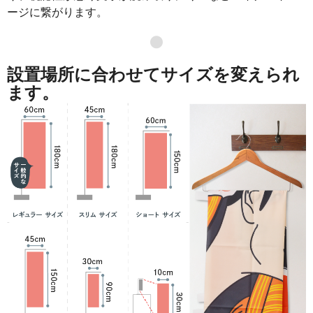
872
40984
47
ージに繋がります。
871
41808
48
●
869
42581
49
設置場所に合わせてサイズを変えられ
868
43400
50
ます。