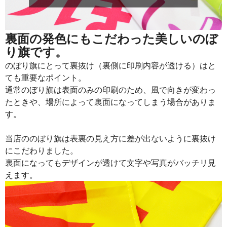
915
21960
24
913
22825
25
裏面の発色にもこだわった美しいのぼ
り旗です。
911
23686
26
のぼり旗にとって裏抜け（裏側に印刷内容が透ける）はと
909
24543
27
ても重要なポイント。
通常のぼり旗は表面のみの印刷のため、風で向きが変わっ
907
25396
28
たときや、場所によって裏面になってしまう場合がありま
905
26245
29
す。
902
27060
30
当店ののぼり旗は表裏の見え方に差が出ないように裏抜け
901
27931
31
にこだわりました。
裏面になってもデザインが透けて文字や写真がバッチリ見
899
28768
32
えます。
897
29601
33
895
30430
34
893
31255
35