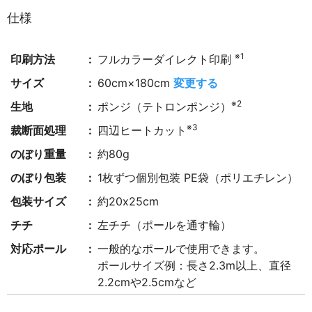
仕様
※1
印刷方法
フルカラーダイレクト印刷
サイズ
60cm×180cm
変更する
※2
生地
ポンジ（テトロンポンジ）
※3
裁断面処理
四辺ヒートカット
のぼり重量
約80g
のぼり包装
1枚ずつ個別包装 PE袋（ポリエチレン）
包装サイズ
約20x25cm
チチ
左チチ（ポールを通す輪）
対応ポール
一般的なポールで使用できます。
ポールサイズ例：長さ2.3m以上、直径
2.2cmや2.5cmなど