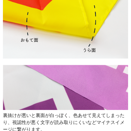
890
32040
36
888
32856
37
887
33706
38
885
34515
39
883
35320
40
880
36080
41
878
36876
42
876
37668
43
874
38456
44
874
39330
45
裏抜けが悪いと裏面が白っぽく、色あせて見えてしまった
873
40158
46
り、視認性が悪く文字が読み取りにくいなどマイナスイメ
872
40984
47
ージに繋がります。