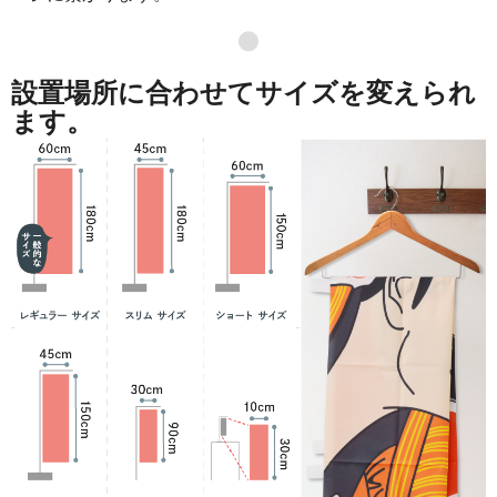
871
41808
48
●
869
42581
49
設置場所に合わせてサイズを変えられ
868
43400
50
ます。