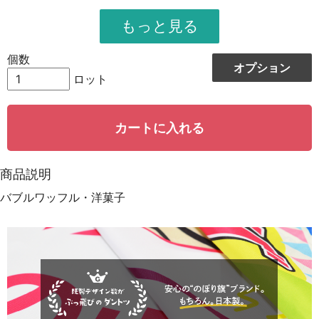
951
11412
12
948
12324
13
個数
オプション
944
13216
14
ロット
942
14130
15
カートに入れる
939
15024
16
935
15895
17
商品説明
931
16758
18
バブルワッフル・洋菓子
928
15776
19
923
18460
20
921
19341
21
919
20218
22
917
21091
23