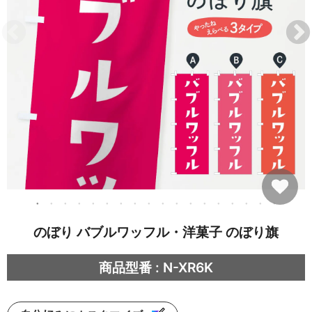
のぼり バブルワッフル・洋菓子 のぼり旗
商品型番 : N-XR6K