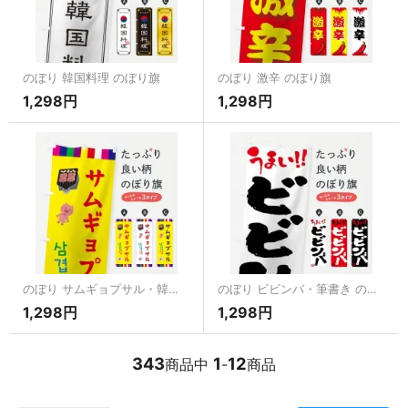
のぼり 韓国料理 のぼり旗
のぼり 激辛 のぼり旗
1,298円
1,298円
のぼり サムギョプサル・韓国料理 のぼり旗
のぼり ビビンバ・筆書き のぼり旗
1,298円
1,298円
343
1
12
商品中
-
商品