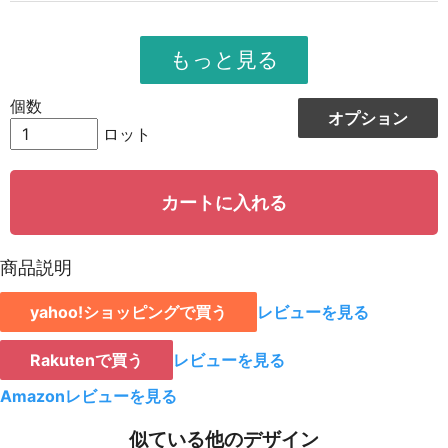
954
10494
11
951
11412
12
948
12324
13
個数
オプション
944
13216
14
ロット
942
14130
15
カートに入れる
939
15024
16
935
15895
17
商品説明
931
16758
18
yahoo!ショッピングで買う
レビューを見る
928
15776
19
923
18460
20
Rakutenで買う
レビューを見る
921
19341
21
Amazonレビューを見る
919
20218
22
似ている他のデザイン