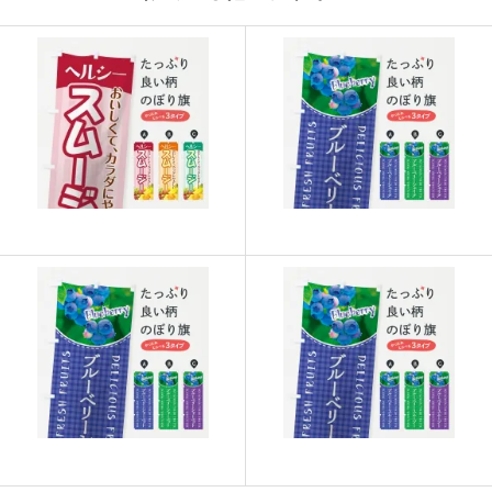
917
21091
23
915
21960
24
913
22825
25
911
23686
26
909
24543
27
907
25396
28
905
26245
29
902
27060
30
901
27931
31
899
28768
32
897
29601
33
895
30430
34