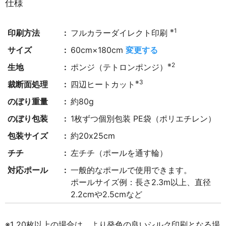
仕様
※1
印刷方法
フルカラーダイレクト印刷
サイズ
60cm×180cm
変更する
※2
生地
ポンジ（テトロンポンジ）
※3
裁断面処理
四辺ヒートカット
のぼり重量
約80g
のぼり包装
1枚ずつ個別包装 PE袋（ポリエチレン）
包装サイズ
約20x25cm
チチ
左チチ（ポールを通す輪）
対応ポール
一般的なポールで使用できます。
ポールサイズ例：長さ2.3m以上、直径
2.2cmや2.5cmなど
※1 20枚以上の場合は、より発色の良いシルク印刷となる場