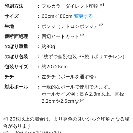
※1
印刷方法
フルカラーダイレクト印刷
サイズ
60cm×180cm
変更する
※2
生地
ポンジ（テトロンポンジ）
※3
裁断面処理
四辺ヒートカット
のぼり重量
約80g
のぼり包装
1枚ずつ個別包装 PE袋（ポリエチレン）
包装サイズ
約20x25cm
チチ
左チチ（ポールを通す輪）
対応ポール
一般的なポールで使用できます。
ポールサイズ例：長さ2.3m以上、直径
2.2cmや2.5cmなど
※1 20枚以上の場合は、より発色の良いシルク印刷となる場
合があります。
※2 一般的なのぼり旗の生地