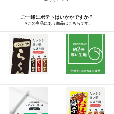
890
32040
36
888
32856
37
887
33706
38
885
34515
39
883
35320
40
880
36080
41
878
36876
42
876
37668
43
874
38456
44
874
39330
45
873
40158
46
872
40984
47