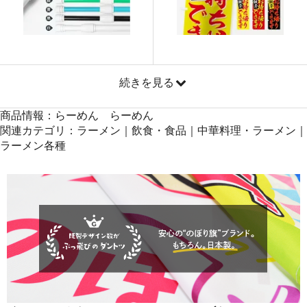
871
41808
48
869
42581
49
868
43400
50
続きを見る
商品情報：らーめん らーめん
関連カテゴリ：ラーメン｜飲食・食品｜中華料理・ラーメン｜
ラーメン各種