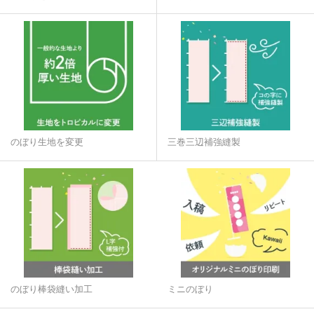
のぼり生地を変更
三巻三辺補強縫製
のぼり棒袋縫い加工
ミニのぼり