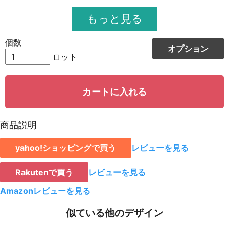
951
11412
12
948
12324
13
個数
オプション
944
13216
14
ロット
942
14130
15
カートに入れる
939
15024
16
935
15895
17
商品説明
931
16758
18
yahoo!ショッピングで買う
レビューを見る
928
15776
19
923
18460
20
Rakutenで買う
レビューを見る
921
19341
21
Amazonレビューを見る
919
20218
22
似ている他のデザイン
917
21091
23