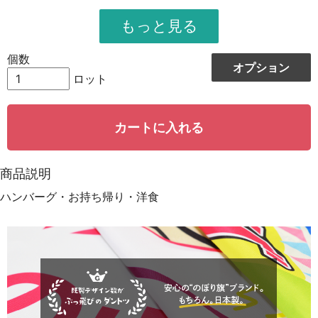
951
11412
12
948
12324
13
個数
オプション
944
13216
14
ロット
942
14130
15
カートに入れる
939
15024
16
935
15895
17
商品説明
931
16758
18
ハンバーグ・お持ち帰り・洋食
928
15776
19
923
18460
20
921
19341
21
919
20218
22
917
21091
23