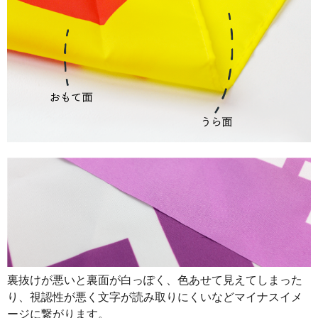
890
32040
36
888
32856
37
887
33706
38
885
34515
39
883
35320
40
880
36080
41
878
36876
42
876
37668
43
874
38456
44
874
39330
45
裏抜けが悪いと裏面が白っぽく、色あせて見えてしまった
873
40158
46
り、視認性が悪く文字が読み取りにくいなどマイナスイメ
872
40984
47
ージに繋がります。