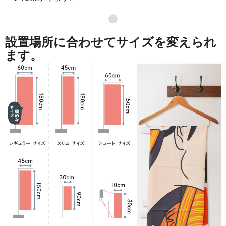
871
41808
48
●
869
42581
49
設置場所に合わせてサイズを変えられ
868
43400
50
ます。