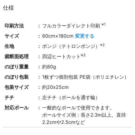
仕様
※1
印刷方法
フルカラーダイレクト印刷
サイズ
60cm×180cm
変更する
※2
生地
ポンジ（テトロンポンジ）
※3
裁断面処理
四辺ヒートカット
のぼり重量
約80g
のぼり包装
1枚ずつ個別包装 PE袋（ポリエチレン）
包装サイズ
約20x25cm
チチ
左チチ（ポールを通す輪）
対応ポール
一般的なポールで使用できます。
ポールサイズ例：長さ2.3m以上、直径
2.2cmや2.5cmなど