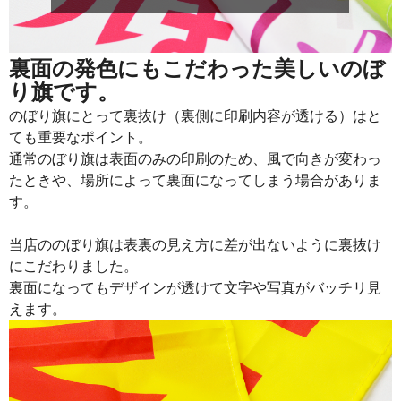
915
21960
24
913
22825
25
裏面の発色にもこだわった美しいのぼ
り旗です。
911
23686
26
のぼり旗にとって裏抜け（裏側に印刷内容が透ける）はと
909
24543
27
ても重要なポイント。
通常のぼり旗は表面のみの印刷のため、風で向きが変わっ
907
25396
28
たときや、場所によって裏面になってしまう場合がありま
905
26245
29
す。
902
27060
30
当店ののぼり旗は表裏の見え方に差が出ないように裏抜け
901
27931
31
にこだわりました。
裏面になってもデザインが透けて文字や写真がバッチリ見
899
28768
32
えます。
897
29601
33
895
30430
34
893
31255
35