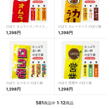
のぼり オムライス／テイクアウト・お持ち帰り のぼり旗
のぼり カレーライス のぼり旗
1,298円
1,298円
のぼり ロコモコ のぼり旗
のぼり 営業中 のぼり旗
1,298円
1,298円
581
1
12
商品中
-
商品