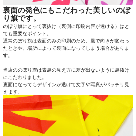
裏面の発色にもこだわった美しいのぼ
り旗です。
のぼり旗にとって裏抜け（裏側に印刷内容が透ける）はと
ても重要なポイント。
通常のぼり旗は表面のみの印刷のため、風で向きが変わっ
たときや、場所によって裏面になってしまう場合がありま
す。
当店ののぼり旗は表裏の見え方に差が出ないように裏抜け
にこだわりました。
裏面になってもデザインが透けて文字や写真がバッチリ見
えます。