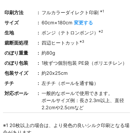
※1
印刷方法
フルカラーダイレクト印刷
サイズ
60cm×180cm
変更する
※2
生地
ポンジ（テトロンポンジ）
※3
裁断面処理
四辺ヒートカット
のぼり重量
約80g
のぼり包装
1枚ずつ個別包装 PE袋（ポリエチレン）
包装サイズ
約20x25cm
チチ
左チチ（ポールを通す輪）
対応ポール
一般的なポールで使用できます。
ポールサイズ例：長さ2.3m以上、直径
2.2cmや2.5cmなど
※1 20枚以上の場合は、より発色の良いシルク印刷となる場
合があります。