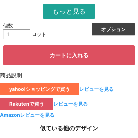
951
11412
12
948
12324
13
個数
オプション
944
13216
14
ロット
942
14130
15
カートに入れる
939
15024
16
935
15895
17
商品説明
931
16758
18
yahoo!ショッピングで買う
レビューを見る
928
15776
19
923
18460
20
Rakutenで買う
レビューを見る
921
19341
21
Amazonレビューを見る
919
20218
22
似ている他のデザイン
917
21091
23