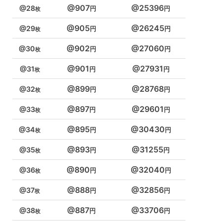
907
25396
28
905
26245
29
902
27060
30
901
27931
31
899
28768
32
897
29601
33
895
30430
34
893
31255
35
890
32040
36
888
32856
37
887
33706
38