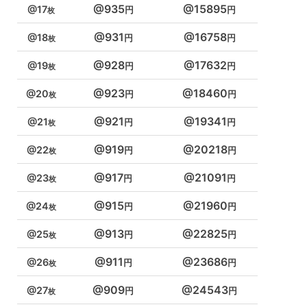
935
15895
17
931
16758
18
928
17632
19
923
18460
20
921
19341
21
919
20218
22
917
21091
23
915
21960
24
913
22825
25
911
23686
26
909
24543
27