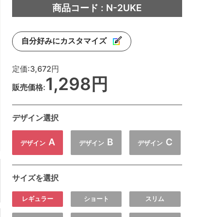
商品コード : N-2UKE
自分好みにカスタマイズ
定価:
3,672円
1,298円
販売価格:
デザイン選択
A
B
C
デザイン
デザイン
デザイン
サイズを選択
レギュラー
ショート
スリム