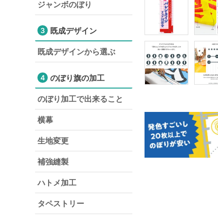
ジャンボのぼり
既成デザイン
3
既成デザインから選ぶ
のぼり旗の加工
4
のぼり加工で出来ること
横幕
生地変更
補強縫製
ハトメ加工
タペストリー