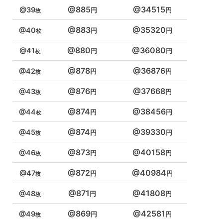
885
34515
39
883
35320
40
880
36080
41
878
36876
42
876
37668
43
874
38456
44
874
39330
45
873
40158
46
872
40984
47
871
41808
48
869
42581
49