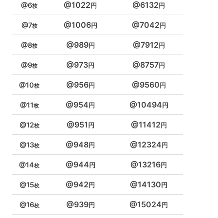
1022
6132
6
1006
7042
7
989
7912
8
973
8757
9
956
9560
10
954
10494
11
951
11412
12
948
12324
13
944
13216
14
942
14130
15
939
15024
16