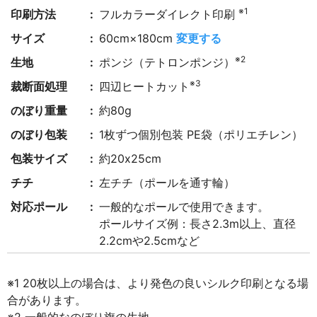
※1
印刷方法
フルカラーダイレクト印刷
サイズ
60cm×180cm
変更する
※2
生地
ポンジ（テトロンポンジ）
※3
裁断面処理
四辺ヒートカット
のぼり重量
約80g
のぼり包装
1枚ずつ個別包装 PE袋（ポリエチレン）
包装サイズ
約20x25cm
チチ
左チチ（ポールを通す輪）
対応ポール
一般的なポールで使用できます。
ポールサイズ例：長さ2.3m以上、直径
2.2cmや2.5cmなど
※1 20枚以上の場合は、より発色の良いシルク印刷となる場
合があります。
※2 一般的なのぼり旗の生地