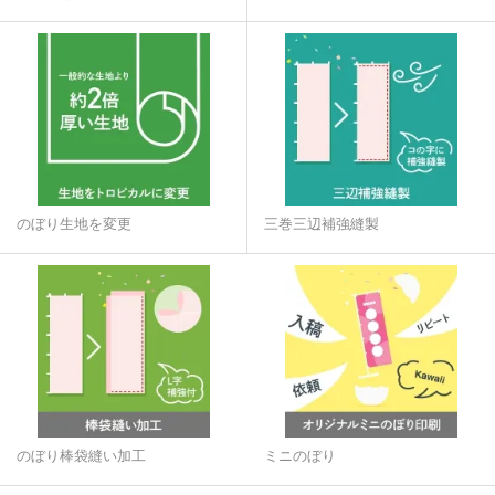
のぼり生地を変更
三巻三辺補強縫製
のぼり棒袋縫い加工
ミニのぼり