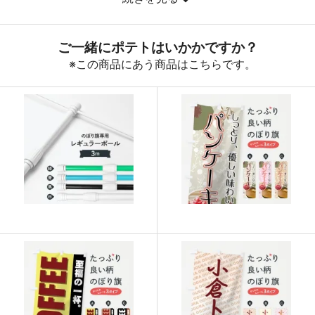
890
32040
36
888
32856
37
887
33706
38
885
34515
39
883
35320
40
880
36080
41
878
36876
42
876
37668
43
874
38456
44
874
39330
45
873
40158
46
872
40984
47