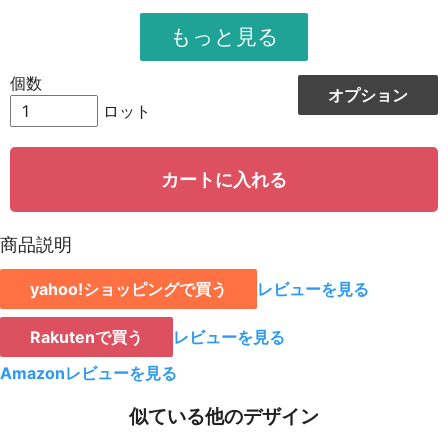
951
11412
12
948
12324
13
個数
オプション
944
13216
14
ロット
942
14130
15
カートに入れる
939
15024
16
935
15895
17
商品説明
931
16758
18
yahoo!ショッピングで買う
レビューを見る
928
15776
19
923
18460
20
Rakutenで買う
レビューを見る
921
19341
21
Amazonレビューを見る
919
20218
22
似ている他のデザイン
917
21091
23