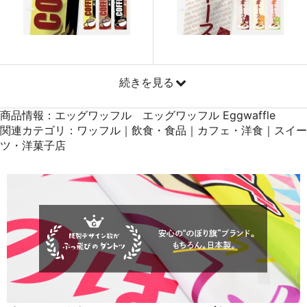
871
41808
48
869
42581
49
868
43400
50
続きを見る
商品情報：エッグワッフル エッグワッフル Eggwaffle
関連カテゴリ：ワッフル｜飲食・食品｜カフェ・洋食｜スイー
ツ・洋菓子店