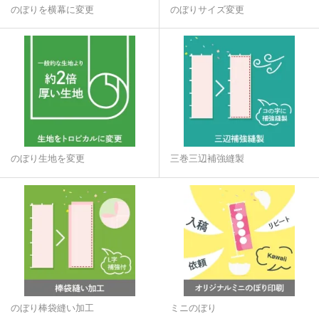
のぼりを横幕に変更
のぼりサイズ変更
のぼり生地を変更
三巻三辺補強縫製
のぼり棒袋縫い加工
ミニのぼり