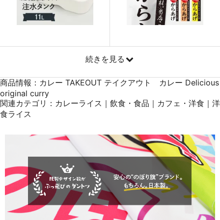
871
41808
48
869
42581
49
868
43400
50
続きを見る
商品情報：カレー TAKEOUT テイクアウト カレー Delicious
original curry
関連カテゴリ：カレーライス｜飲食・食品｜カフェ・洋食｜洋
食ライス