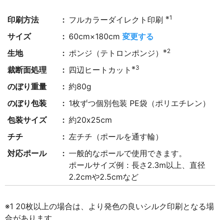
※1
印刷方法
フルカラーダイレクト印刷
サイズ
60cm×180cm
変更する
※2
生地
ポンジ（テトロンポンジ）
※3
裁断面処理
四辺ヒートカット
のぼり重量
約80g
のぼり包装
1枚ずつ個別包装 PE袋（ポリエチレン）
包装サイズ
約20x25cm
チチ
左チチ（ポールを通す輪）
対応ポール
一般的なポールで使用できます。
ポールサイズ例：長さ2.3m以上、直径
2.2cmや2.5cmなど
※1 20枚以上の場合は、より発色の良いシルク印刷となる場
合があります。