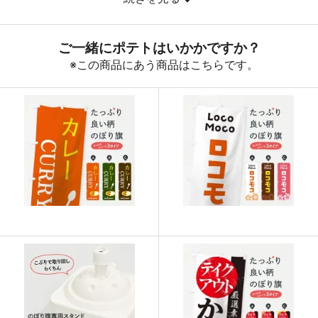
890
32040
36
888
32856
37
887
33706
38
885
34515
39
883
35320
40
880
36080
41
878
36876
42
876
37668
43
874
38456
44
874
39330
45
873
40158
46
872
40984
47