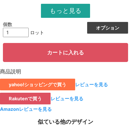
951
11412
12
948
12324
13
個数
オプション
944
13216
14
ロット
942
14130
15
カートに入れる
939
15024
16
935
15895
17
商品説明
931
16758
18
yahoo!ショッピングで買う
レビューを見る
928
15776
19
923
18460
20
Rakutenで買う
レビューを見る
921
19341
21
Amazonレビューを見る
919
20218
22
似ている他のデザイン
917
21091
23