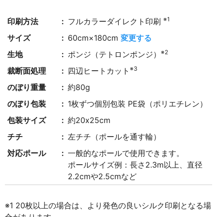
※1
印刷方法
フルカラーダイレクト印刷
サイズ
60cm×180cm
変更する
※2
生地
ポンジ（テトロンポンジ）
※3
裁断面処理
四辺ヒートカット
のぼり重量
約80g
のぼり包装
1枚ずつ個別包装 PE袋（ポリエチレン）
包装サイズ
約20x25cm
チチ
左チチ（ポールを通す輪）
対応ポール
一般的なポールで使用できます。
ポールサイズ例：長さ2.3m以上、直径
2.2cmや2.5cmなど
※1 20枚以上の場合は、より発色の良いシルク印刷となる場
合があります。