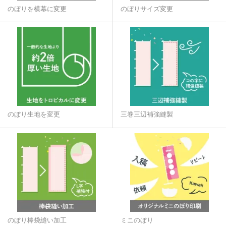
のぼりを横幕に変更
のぼりサイズ変更
のぼり生地を変更
三巻三辺補強縫製
のぼり棒袋縫い加工
ミニのぼり