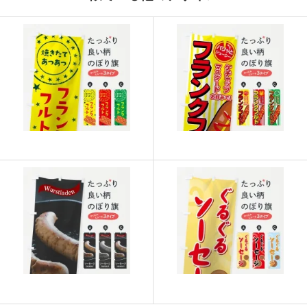
915
21960
24
913
22825
25
911
23686
26
909
24543
27
907
25396
28
905
26245
29
902
27060
30
901
27931
31
899
28768
32
897
29601
33
895
30430
34
893
31255
35