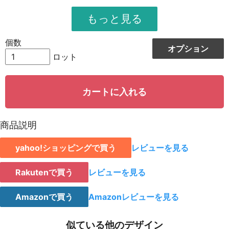
951
11412
12
948
12324
13
個数
オプション
944
13216
14
ロット
942
14130
15
カートに入れる
939
15024
16
935
15895
17
商品説明
931
16758
18
yahoo!ショッピングで買う
レビューを見る
928
15776
19
923
18460
20
Rakutenで買う
レビューを見る
921
19341
21
Amazonで買う
Amazonレビューを見る
919
20218
22
似ている他のデザイン
917
21091
23