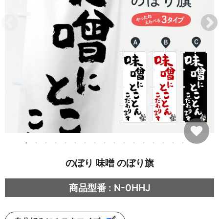
のぼり 味噌 のぼり旗
商品型番 : N-0HHJ