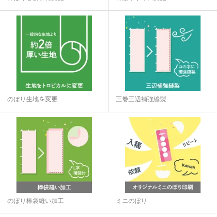
のぼり生地を変更
三巻三辺補強縫製
のぼり棒袋縫い加工
ミニのぼり