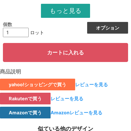
951
11412
12
948
12324
13
個数
オプション
944
13216
14
ロット
942
14130
15
カートに入れる
939
15024
16
935
15895
17
商品説明
931
16758
18
yahoo!ショッピングで買う
レビューを見る
928
15776
19
923
18460
20
Rakutenで買う
レビューを見る
921
19341
21
Amazonで買う
Amazonレビューを見る
919
20218
22
似ている他のデザイン
917
21091
23