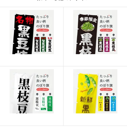
915
21960
24
913
22825
25
911
23686
26
909
24543
27
907
25396
28
905
26245
29
902
27060
30
901
27931
31
899
28768
32
897
29601
33
895
30430
34
893
31255
35