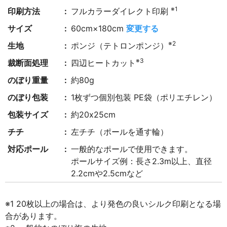
※1
印刷方法
フルカラーダイレクト印刷
サイズ
60cm×180cm
変更する
※2
生地
ポンジ（テトロンポンジ）
※3
裁断面処理
四辺ヒートカット
のぼり重量
約80g
のぼり包装
1枚ずつ個別包装 PE袋（ポリエチレン）
包装サイズ
約20x25cm
チチ
左チチ（ポールを通す輪）
対応ポール
一般的なポールで使用できます。
ポールサイズ例：長さ2.3m以上、直径
2.2cmや2.5cmなど
※1 20枚以上の場合は、より発色の良いシルク印刷となる場
合があります。