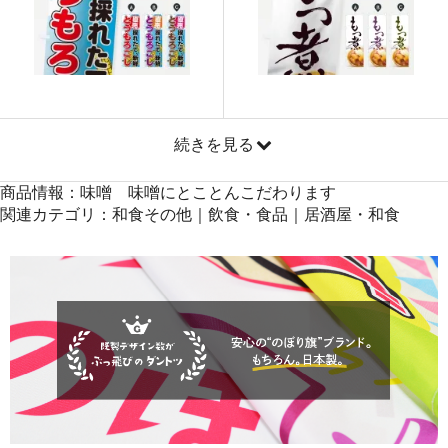
871
41808
48
869
42581
49
868
43400
50
続きを見る
商品情報：味噌 味噌にとことんこだわります
関連カテゴリ：和食その他｜飲食・食品｜居酒屋・和食