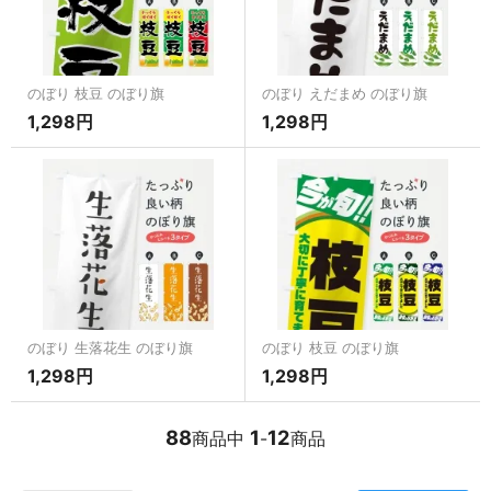
のぼり 枝豆 のぼり旗
のぼり えだまめ のぼり旗
1,298円
1,298円
のぼり 生落花生 のぼり旗
のぼり 枝豆 のぼり旗
1,298円
1,298円
88
1
12
商品中
-
商品