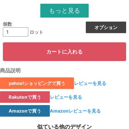
951
11412
12
948
12324
13
個数
オプション
944
13216
14
ロット
942
14130
15
カートに入れる
939
15024
16
935
15895
17
商品説明
931
16758
18
yahoo!ショッピングで買う
レビューを見る
928
15776
19
923
18460
20
Rakutenで買う
レビューを見る
921
19341
21
Amazonで買う
Amazonレビューを見る
919
20218
22
似ている他のデザイン
917
21091
23