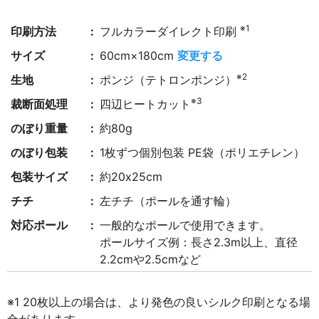
※1
印刷方法
フルカラーダイレクト印刷
サイズ
60cm×180cm
変更する
※2
生地
ポンジ（テトロンポンジ）
※3
裁断面処理
四辺ヒートカット
のぼり重量
約80g
のぼり包装
1枚ずつ個別包装 PE袋（ポリエチレン）
包装サイズ
約20x25cm
チチ
左チチ（ポールを通す輪）
対応ポール
一般的なポールで使用できます。
ポールサイズ例：長さ2.3m以上、直径
2.2cmや2.5cmなど
※1 20枚以上の場合は、より発色の良いシルク印刷となる場
合があります。