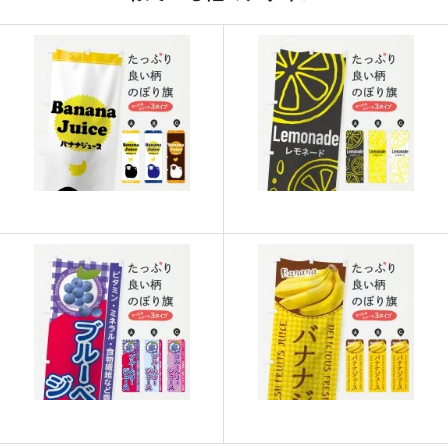
915
21960
24
913
22825
25
911
23686
26
909
24543
27
907
25396
28
905
26245
29
902
27060
30
901
27931
31
899
28768
32
897
29601
33
895
30430
34
893
31255
35