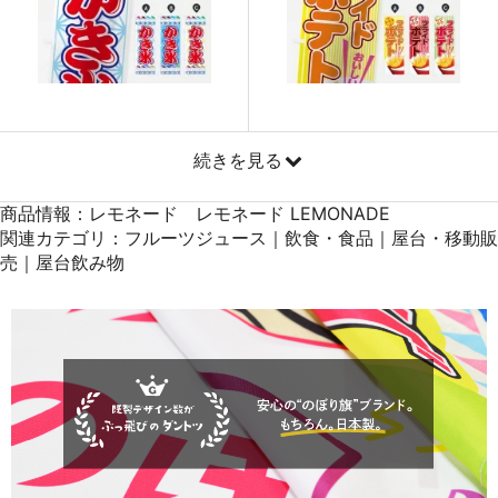
871
41808
48
869
42581
49
868
43400
50
続きを見る
商品情報：レモネード レモネード LEMONADE
関連カテゴリ：フルーツジュース｜飲食・食品｜屋台・移動販
売｜屋台飲み物