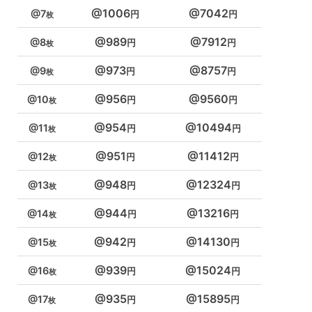
1006
7042
7
989
7912
8
973
8757
9
956
9560
10
954
10494
11
951
11412
12
948
12324
13
944
13216
14
942
14130
15
939
15024
16
935
15895
17