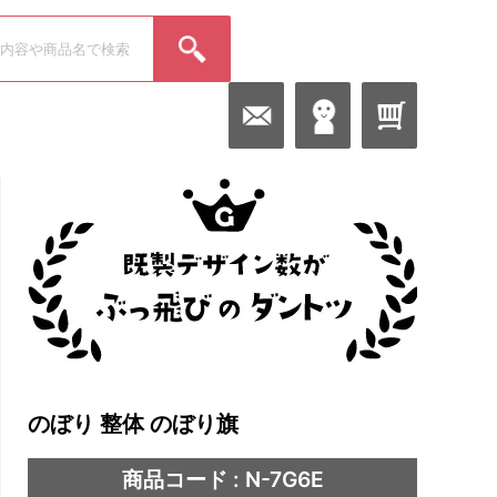
のぼり 整体 のぼり旗
商品コード : N-7G6E