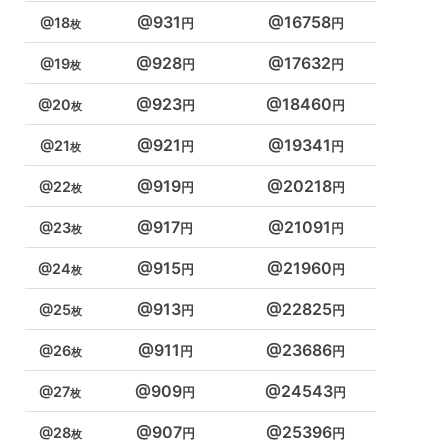
931
16758
18
928
17632
19
923
18460
20
921
19341
21
919
20218
22
917
21091
23
915
21960
24
913
22825
25
911
23686
26
909
24543
27
907
25396
28