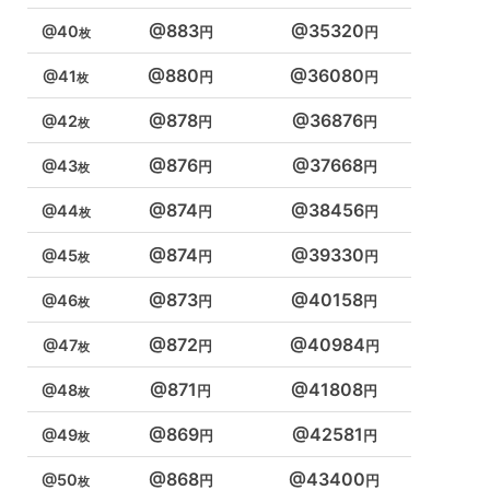
883
35320
40
880
36080
41
878
36876
42
876
37668
43
874
38456
44
874
39330
45
873
40158
46
872
40984
47
871
41808
48
869
42581
49
868
43400
50