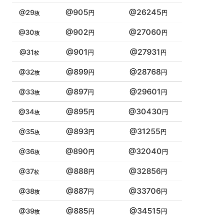
905
26245
29
902
27060
30
901
27931
31
899
28768
32
897
29601
33
895
30430
34
893
31255
35
890
32040
36
888
32856
37
887
33706
38
885
34515
39