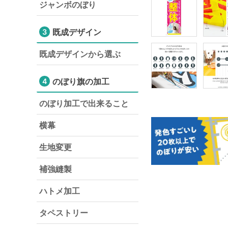
ジャンボのぼり
既成デザイン
3
既成デザインから選ぶ
のぼり旗の加工
4
のぼり加工で出来ること
横幕
生地変更
補強縫製
ハトメ加工
タペストリー