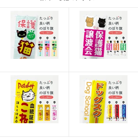
915
21960
24
913
22825
25
911
23686
26
909
24543
27
907
25396
28
905
26245
29
902
27060
30
901
27931
31
899
28768
32
897
29601
33
895
30430
34
893
31255
35