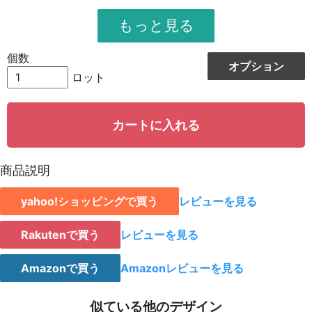
951
11412
12
948
12324
13
個数
オプション
944
13216
14
ロット
942
14130
15
カートに入れる
939
15024
16
935
15895
17
商品説明
931
16758
18
yahoo!ショッピングで買う
レビューを見る
928
15776
19
923
18460
20
Rakutenで買う
レビューを見る
921
19341
21
Amazonで買う
Amazonレビューを見る
919
20218
22
似ている他のデザイン
917
21091
23