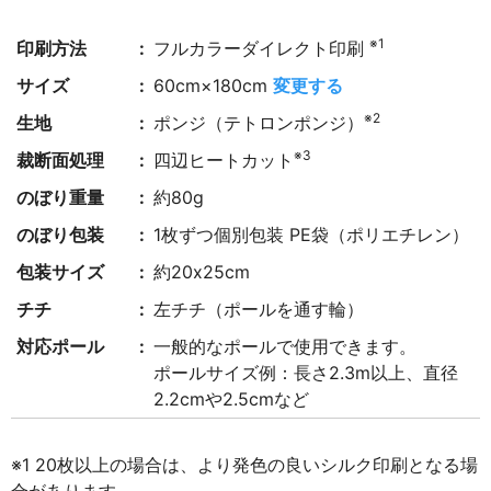
※1
印刷方法
フルカラーダイレクト印刷
サイズ
60cm×180cm
変更する
※2
生地
ポンジ（テトロンポンジ）
※3
裁断面処理
四辺ヒートカット
のぼり重量
約80g
のぼり包装
1枚ずつ個別包装 PE袋（ポリエチレン）
包装サイズ
約20x25cm
チチ
左チチ（ポールを通す輪）
対応ポール
一般的なポールで使用できます。
ポールサイズ例：長さ2.3m以上、直径
2.2cmや2.5cmなど
※1 20枚以上の場合は、より発色の良いシルク印刷となる場
合があります。