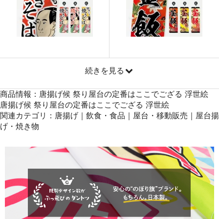
871
41808
48
869
42581
49
868
43400
50
続きを見る
商品情報：唐揚げ候 祭り屋台の定番はここでござる 浮世絵
唐揚げ候 祭り屋台の定番はここでござる 浮世絵
関連カテゴリ：唐揚げ｜飲食・食品｜屋台・移動販売｜屋台揚
げ・焼き物