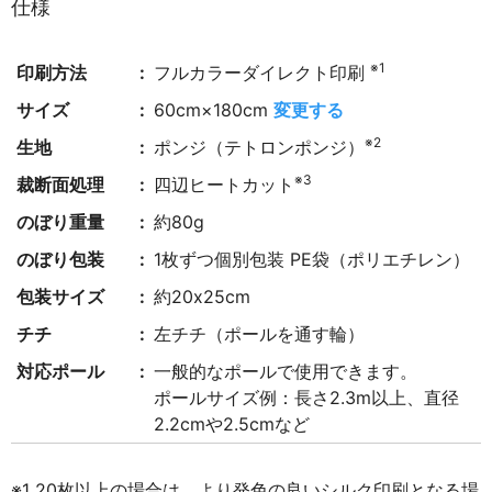
仕様
※1
印刷方法
フルカラーダイレクト印刷
サイズ
60cm×180cm
変更する
※2
生地
ポンジ（テトロンポンジ）
※3
裁断面処理
四辺ヒートカット
のぼり重量
約80g
のぼり包装
1枚ずつ個別包装 PE袋（ポリエチレン）
包装サイズ
約20x25cm
チチ
左チチ（ポールを通す輪）
対応ポール
一般的なポールで使用できます。
ポールサイズ例：長さ2.3m以上、直径
2.2cmや2.5cmなど
※1 20枚以上の場合は、より発色の良いシルク印刷となる場