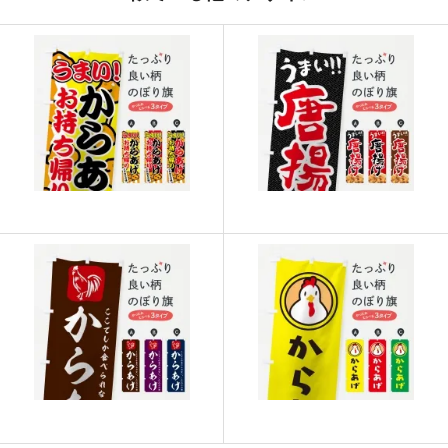
915
21960
24
913
22825
25
911
23686
26
909
24543
27
907
25396
28
905
26245
29
902
27060
30
901
27931
31
899
28768
32
897
29601
33
895
30430
34
893
31255
35