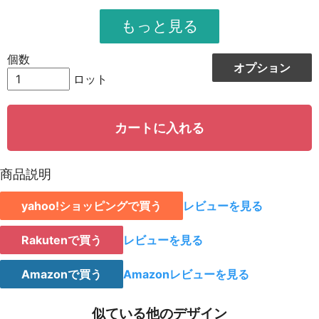
951
11412
12
948
12324
13
個数
オプション
944
13216
14
ロット
942
14130
15
カートに入れる
939
15024
16
935
15895
17
商品説明
931
16758
18
yahoo!ショッピングで買う
レビューを見る
928
15776
19
923
18460
20
Rakutenで買う
レビューを見る
921
19341
21
Amazonで買う
Amazonレビューを見る
919
20218
22
似ている他のデザイン
917
21091
23