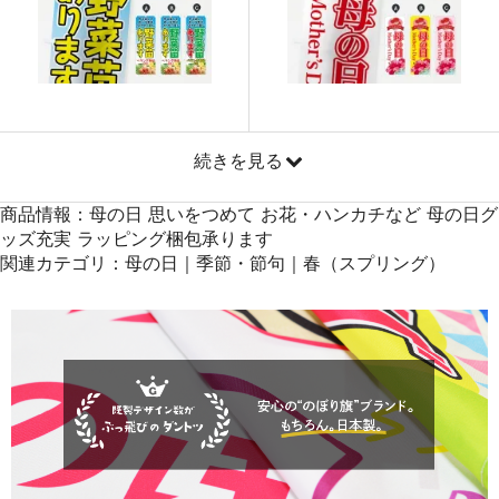
871
41808
48
869
42581
49
868
43400
50
続きを見る
商品情報：母の日 思いをつめて お花・ハンカチなど 母の日グ
ッズ充実 ラッピング梱包承ります
関連カテゴリ：母の日｜季節・節句｜春（スプリング）