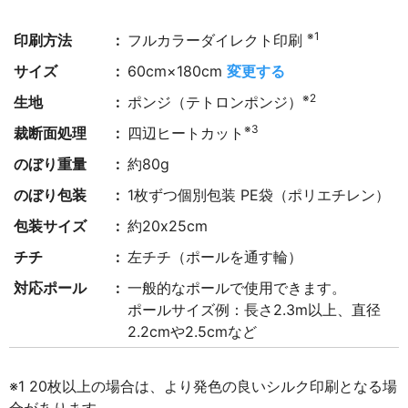
※1
印刷方法
フルカラーダイレクト印刷
サイズ
60cm×180cm
変更する
※2
生地
ポンジ（テトロンポンジ）
※3
裁断面処理
四辺ヒートカット
のぼり重量
約80g
のぼり包装
1枚ずつ個別包装 PE袋（ポリエチレン）
包装サイズ
約20x25cm
チチ
左チチ（ポールを通す輪）
対応ポール
一般的なポールで使用できます。
ポールサイズ例：長さ2.3m以上、直径
2.2cmや2.5cmなど
※1 20枚以上の場合は、より発色の良いシルク印刷となる場
合があります。