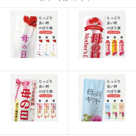
915
21960
24
913
22825
25
911
23686
26
909
24543
27
907
25396
28
905
26245
29
902
27060
30
901
27931
31
899
28768
32
897
29601
33
895
30430
34
893
31255
35