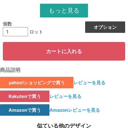
951
11412
12
948
12324
13
個数
オプション
944
13216
14
ロット
942
14130
15
カートに入れる
939
15024
16
935
15895
17
商品説明
931
16758
18
yahoo!ショッピングで買う
レビューを見る
928
15776
19
923
18460
20
Rakutenで買う
レビューを見る
921
19341
21
Amazonで買う
Amazonレビューを見る
919
20218
22
似ている他のデザイン
917
21091
23