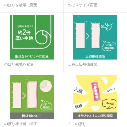
のぼりを横幕に変更
のぼりサイズ変更
のぼり生地を変更
三巻三辺補強縫製
のぼり棒袋縫い加工
ミニのぼり