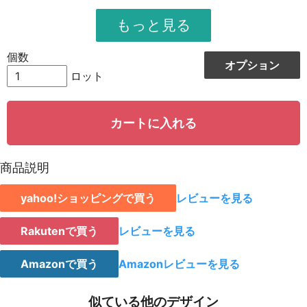
951
11412
12
948
12324
13
個数
オプション
944
13216
14
ロット
942
14130
15
カートに入れる
939
15024
16
935
15895
17
商品説明
931
16758
18
yahoo!ショッピングで買う
レビューを見る
928
15776
19
923
18460
20
Rakutenで買う
レビューを見る
921
19341
21
Amazonで買う
Amazonレビューを見る
919
20218
22
似ている他のデザイン
917
21091
23