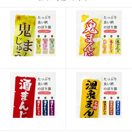
915
21960
24
913
22825
25
911
23686
26
909
24543
27
907
25396
28
905
26245
29
902
27060
30
901
27931
31
899
28768
32
897
29601
33
895
30430
34
893
31255
35