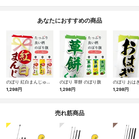
あなたにおすすめの商品
のぼり 紅白まんじゅう のぼり旗
のぼり 草餅 のぼり旗
のぼり おは
1,298円
1,298円
1,298円
売れ筋商品