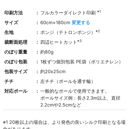
※1
印刷方法
フルカラーダイレクト印刷
サイズ
60cm×180cm
変更する
※2
生地
ポンジ（テトロンポンジ）
※3
裁断面処理
四辺ヒートカット
のぼり重量
約80g
のぼり包装
1枚ずつ個別包装 PE袋（ポリエチレン）
包装サイズ
約20x25cm
チチ
左チチ（ポールを通す輪）
対応ポール
一般的なポールで使用できます。
ポールサイズ例：長さ2.3m以上、直径
2.2cmや2.5cmなど
※1 20枚以上の場合は、より発色の良いシルク印刷となる場
合があります。