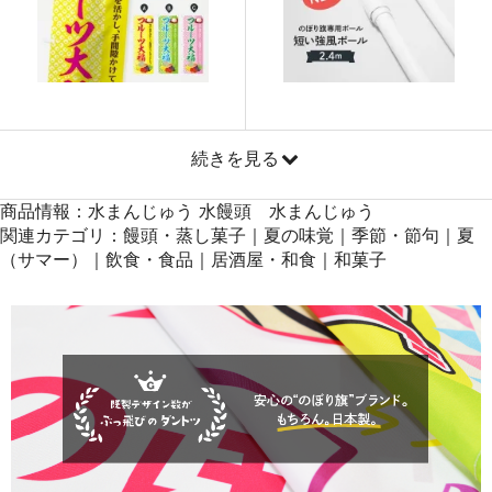
871
41808
48
869
42581
49
868
43400
50
続きを見る
商品情報：水まんじゅう 水饅頭 水まんじゅう
関連カテゴリ：饅頭・蒸し菓子｜夏の味覚｜季節・節句｜夏
（サマー）｜飲食・食品｜居酒屋・和食｜和菓子