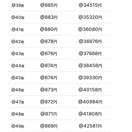
885
34515
39
883
35320
40
880
36080
41
878
36876
42
876
37668
43
874
38456
44
874
39330
45
873
40158
46
872
40984
47
871
41808
48
869
42581
49