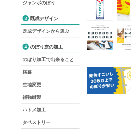
ジャンボのぼり
既成デザイン
3
既成デザインから選ぶ
のぼり旗の加工
4
のぼり加工で出来ること
横幕
生地変更
補強縫製
ハトメ加工
タペストリー