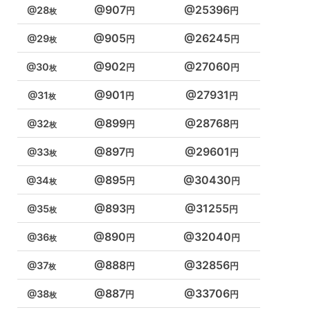
907
25396
28
905
26245
29
902
27060
30
901
27931
31
899
28768
32
897
29601
33
895
30430
34
893
31255
35
890
32040
36
888
32856
37
887
33706
38