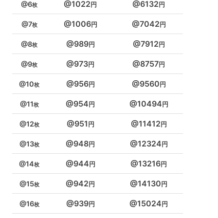
1022
6132
6
1006
7042
7
989
7912
8
973
8757
9
956
9560
10
954
10494
11
951
11412
12
948
12324
13
944
13216
14
942
14130
15
939
15024
16