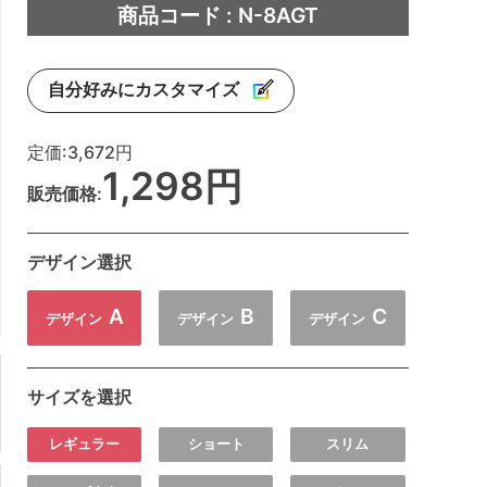
商品コード : N-8AGT
自分好みにカスタマイズ
定価:
3,672円
1,298円
販売価格:
デザイン選択
A
B
C
デザイン
デザイン
デザイン
サイズを選択
レギュラー
ショート
スリム