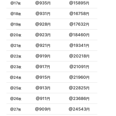
935
15895
17
931
16758
18
928
17632
19
923
18460
20
921
19341
21
919
20218
22
917
21091
23
915
21960
24
913
22825
25
911
23686
26
909
24543
27