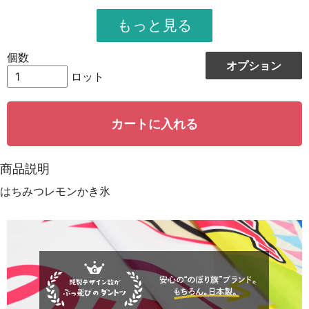
951
11412
12
948
12324
13
個数
オプション
944
13216
14
ロット
942
14130
15
カートに入れる
939
15024
16
935
15895
17
商品説明
931
16758
18
はちみつレモンかき氷
928
15776
19
923
18460
20
921
19341
21
919
20218
22
917
21091
23