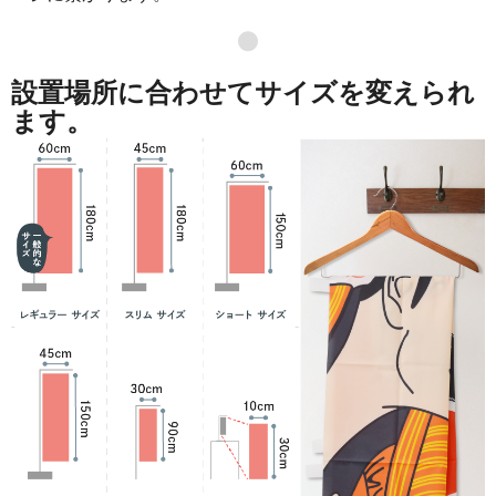
871
41808
48
●
869
42581
49
設置場所に合わせてサイズを変えられ
868
43400
50
ます。