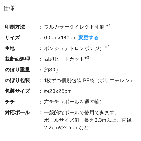
仕様
※1
印刷方法
フルカラーダイレクト印刷
サイズ
60cm×180cm
変更する
※2
生地
ポンジ（テトロンポンジ）
※3
裁断面処理
四辺ヒートカット
のぼり重量
約80g
のぼり包装
1枚ずつ個別包装 PE袋（ポリエチレン）
包装サイズ
約20x25cm
チチ
左チチ（ポールを通す輪）
対応ポール
一般的なポールで使用できます。
ポールサイズ例：長さ2.3m以上、直径
2.2cmや2.5cmなど