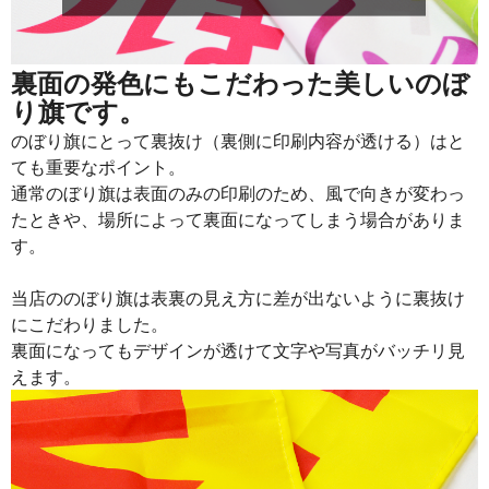
915
21960
24
913
22825
25
裏面の発色にもこだわった美しいのぼ
り旗です。
911
23686
26
のぼり旗にとって裏抜け（裏側に印刷内容が透ける）はと
909
24543
27
ても重要なポイント。
通常のぼり旗は表面のみの印刷のため、風で向きが変わっ
907
25396
28
たときや、場所によって裏面になってしまう場合がありま
905
26245
29
す。
902
27060
30
当店ののぼり旗は表裏の見え方に差が出ないように裏抜け
901
27931
31
にこだわりました。
裏面になってもデザインが透けて文字や写真がバッチリ見
899
28768
32
えます。
897
29601
33
895
30430
34
893
31255
35