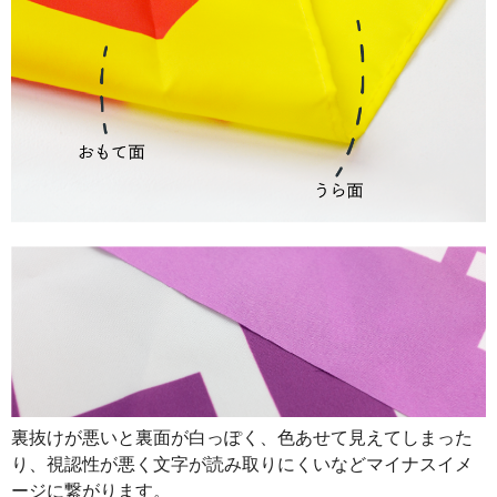
890
32040
36
888
32856
37
887
33706
38
885
34515
39
883
35320
40
880
36080
41
878
36876
42
876
37668
43
874
38456
44
874
39330
45
裏抜けが悪いと裏面が白っぽく、色あせて見えてしまった
873
40158
46
り、視認性が悪く文字が読み取りにくいなどマイナスイメ
872
40984
47
ージに繋がります。