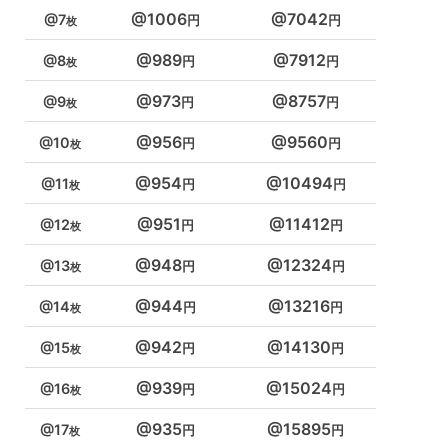
1006
7042
7
989
7912
8
973
8757
9
956
9560
10
954
10494
11
951
11412
12
948
12324
13
944
13216
14
942
14130
15
939
15024
16
935
15895
17