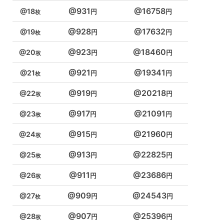
931
16758
18
928
17632
19
923
18460
20
921
19341
21
919
20218
22
917
21091
23
915
21960
24
913
22825
25
911
23686
26
909
24543
27
907
25396
28