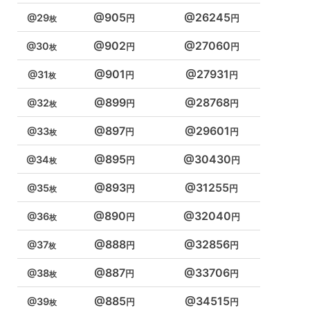
905
26245
29
902
27060
30
901
27931
31
899
28768
32
897
29601
33
895
30430
34
893
31255
35
890
32040
36
888
32856
37
887
33706
38
885
34515
39