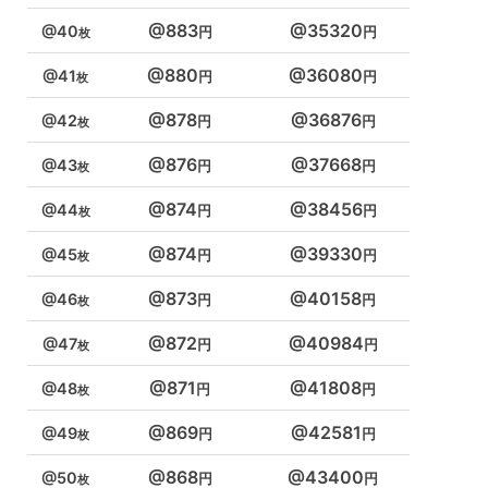
883
35320
40
880
36080
41
878
36876
42
876
37668
43
874
38456
44
874
39330
45
873
40158
46
872
40984
47
871
41808
48
869
42581
49
868
43400
50