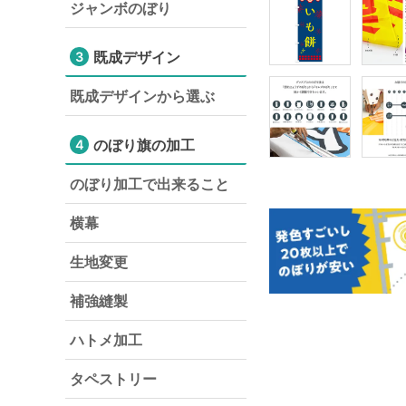
ジャンボのぼり
既成デザイン
3
既成デザインから選ぶ
のぼり旗の加工
4
のぼり加工で出来ること
横幕
生地変更
補強縫製
ハトメ加工
タペストリー