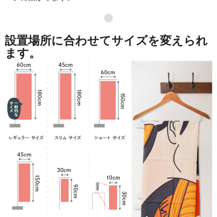
871
41808
48
●
869
42581
49
設置場所に合わせてサイズを変えられ
868
43400
50
ます。