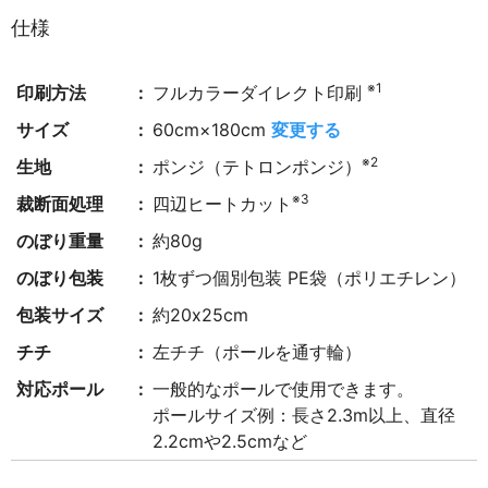
仕様
※1
印刷方法
フルカラーダイレクト印刷
サイズ
60cm×180cm
変更する
※2
生地
ポンジ（テトロンポンジ）
※3
裁断面処理
四辺ヒートカット
のぼり重量
約80g
のぼり包装
1枚ずつ個別包装 PE袋（ポリエチレン）
包装サイズ
約20x25cm
チチ
左チチ（ポールを通す輪）
対応ポール
一般的なポールで使用できます。
ポールサイズ例：長さ2.3m以上、直径
2.2cmや2.5cmなど