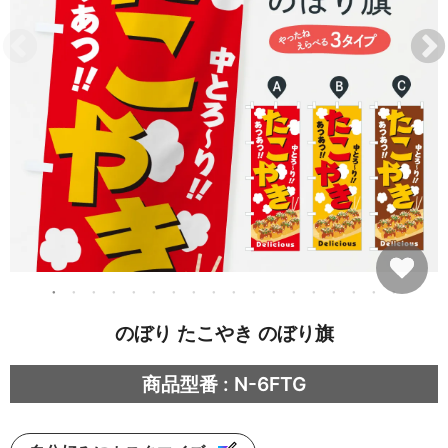
のぼり たこやき のぼり旗
商品型番 : N-6FTG