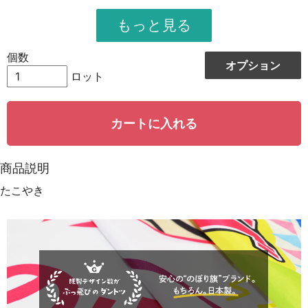
951
11412
12
948
12324
13
個数
オプション
944
13216
14
ロット
942
14130
15
カートに入れる
939
15024
16
935
15895
17
商品説明
931
16758
18
たこやき
928
15776
19
923
18460
20
921
19341
21
919
20218
22
917
21091
23