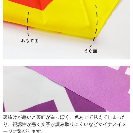
890
32040
36
888
32856
37
887
33706
38
885
34515
39
883
35320
40
880
36080
41
878
36876
42
876
37668
43
874
38456
44
874
39330
45
裏抜けが悪いと裏面が白っぽく、色あせて見えてしまった
873
40158
46
り、視認性が悪く文字が読み取りにくいなどマイナスイメ
872
40984
47
ージに繋がります。