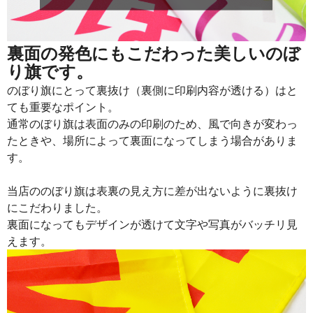
915
21960
24
913
22825
25
裏面の発色にもこだわった美しいのぼ
り旗です。
911
23686
26
のぼり旗にとって裏抜け（裏側に印刷内容が透ける）はと
909
24543
27
ても重要なポイント。
通常のぼり旗は表面のみの印刷のため、風で向きが変わっ
907
25396
28
たときや、場所によって裏面になってしまう場合がありま
905
26245
29
す。
902
27060
30
当店ののぼり旗は表裏の見え方に差が出ないように裏抜け
901
27931
31
にこだわりました。
裏面になってもデザインが透けて文字や写真がバッチリ見
899
28768
32
えます。
897
29601
33
895
30430
34
893
31255
35