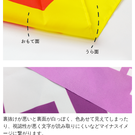
890
32040
36
888
32856
37
887
33706
38
885
34515
39
883
35320
40
880
36080
41
878
36876
42
876
37668
43
874
38456
44
874
39330
45
裏抜けが悪いと裏面が白っぽく、色あせて見えてしまった
873
40158
46
り、視認性が悪く文字が読み取りにくいなどマイナスイメ
872
40984
47
ージに繋がります。