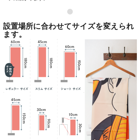
871
41808
48
●
869
42581
49
設置場所に合わせてサイズを変えられ
868
43400
50
ます。