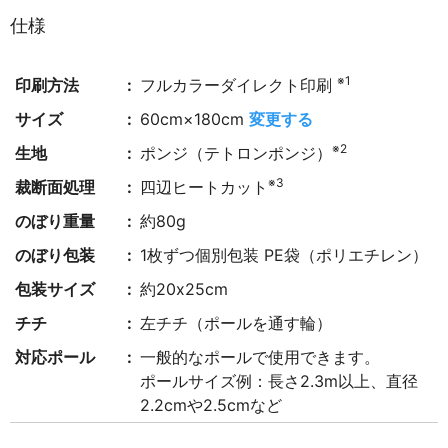
仕様
※1
印刷方法
フルカラーダイレクト印刷
サイズ
60cm×180cm
変更する
※2
生地
ポンジ（テトロンポンジ）
※3
裁断面処理
四辺ヒートカット
のぼり重量
約80g
のぼり包装
1枚ずつ個別包装 PE袋（ポリエチレン）
包装サイズ
約20x25cm
チチ
左チチ（ポールを通す輪）
対応ポール
一般的なポールで使用できます。
ポールサイズ例：長さ2.3m以上、直径
2.2cmや2.5cmなど