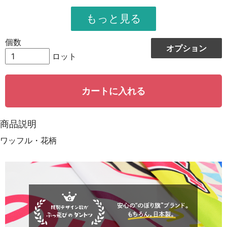
951
11412
12
948
12324
13
個数
オプション
944
13216
14
ロット
942
14130
15
カートに入れる
939
15024
16
935
15895
17
商品説明
931
16758
18
ワッフル・花柄
928
15776
19
923
18460
20
921
19341
21
919
20218
22
917
21091
23