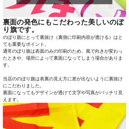
915
21960
24
913
22825
25
裏面の発色にもこだわった美しいのぼ
り旗です。
911
23686
26
のぼり旗にとって裏抜け（裏側に印刷内容が透ける）はと
909
24543
27
ても重要なポイント。
通常のぼり旗は表面のみの印刷のため、風で向きが変わっ
907
25396
28
たときや、場所によって裏面になってしまう場合がありま
905
26245
29
す。
902
27060
30
当店ののぼり旗は表裏の見え方に差が出ないように裏抜け
901
27931
31
にこだわりました。
裏面になってもデザインが透けて文字や写真がバッチリ見
899
28768
32
えます。
897
29601
33
895
30430
34
893
31255
35