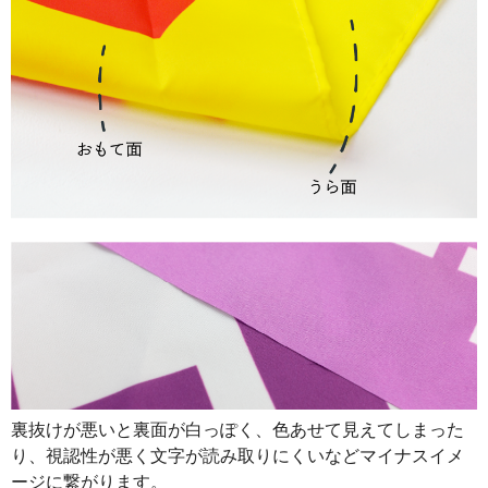
890
32040
36
888
32856
37
887
33706
38
885
34515
39
883
35320
40
880
36080
41
878
36876
42
876
37668
43
874
38456
44
874
39330
45
裏抜けが悪いと裏面が白っぽく、色あせて見えてしまった
873
40158
46
り、視認性が悪く文字が読み取りにくいなどマイナスイメ
872
40984
47
ージに繋がります。