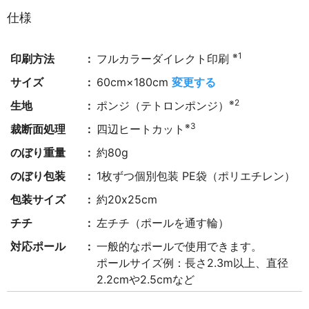
仕様
※1
印刷方法
フルカラーダイレクト印刷
サイズ
60cm×180cm
変更する
※2
生地
ポンジ（テトロンポンジ）
※3
裁断面処理
四辺ヒートカット
のぼり重量
約80g
のぼり包装
1枚ずつ個別包装 PE袋（ポリエチレン）
包装サイズ
約20x25cm
チチ
左チチ（ポールを通す輪）
対応ポール
一般的なポールで使用できます。
ポールサイズ例：長さ2.3m以上、直径
2.2cmや2.5cmなど