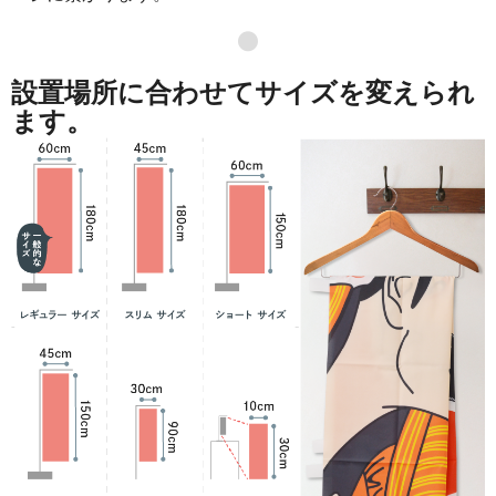
871
41808
48
●
869
42581
49
設置場所に合わせてサイズを変えられ
868
43400
50
ます。