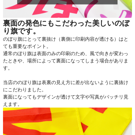
915
21960
24
913
22825
25
裏面の発色にもこだわった美しいのぼ
り旗です。
911
23686
26
のぼり旗にとって裏抜け（裏側に印刷内容が透ける）はと
909
24543
27
ても重要なポイント。
通常のぼり旗は表面のみの印刷のため、風で向きが変わっ
907
25396
28
たときや、場所によって裏面になってしまう場合がありま
905
26245
29
す。
902
27060
30
当店ののぼり旗は表裏の見え方に差が出ないように裏抜け
901
27931
31
にこだわりました。
裏面になってもデザインが透けて文字や写真がバッチリ見
899
28768
32
えます。
897
29601
33
895
30430
34
893
31255
35