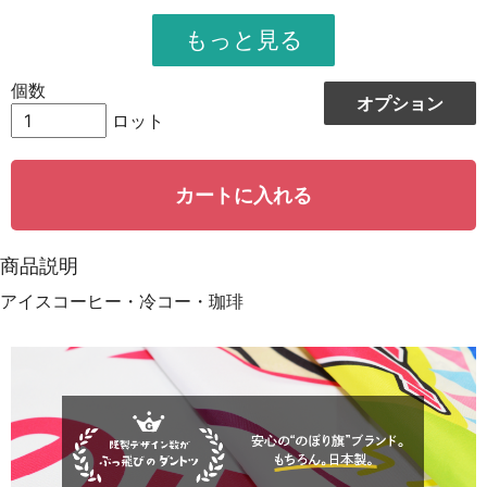
951
11412
12
948
12324
13
個数
オプション
944
13216
14
ロット
942
14130
15
カートに入れる
939
15024
16
935
15895
17
商品説明
931
16758
18
アイスコーヒー・冷コー・珈琲
928
15776
19
923
18460
20
921
19341
21
919
20218
22
917
21091
23