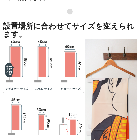
871
41808
48
●
869
42581
49
設置場所に合わせてサイズを変えられ
868
43400
50
ます。