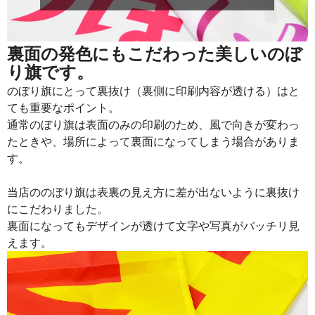
915
21960
24
913
22825
25
裏面の発色にもこだわった美しいのぼ
り旗です。
911
23686
26
のぼり旗にとって裏抜け（裏側に印刷内容が透ける）はと
909
24543
27
ても重要なポイント。
通常のぼり旗は表面のみの印刷のため、風で向きが変わっ
907
25396
28
たときや、場所によって裏面になってしまう場合がありま
905
26245
29
す。
902
27060
30
当店ののぼり旗は表裏の見え方に差が出ないように裏抜け
901
27931
31
にこだわりました。
裏面になってもデザインが透けて文字や写真がバッチリ見
899
28768
32
えます。
897
29601
33
895
30430
34
893
31255
35