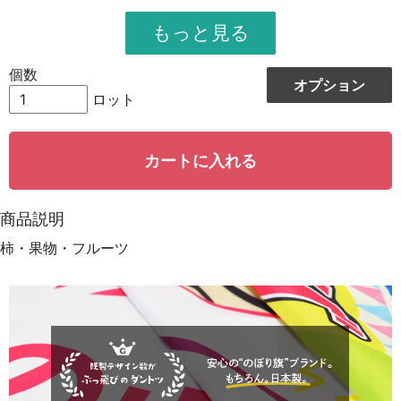
951
11412
12
948
12324
13
個数
オプション
944
13216
14
ロット
942
14130
15
カートに入れる
939
15024
16
935
15895
17
商品説明
931
16758
18
柿・果物・フルーツ
928
15776
19
923
18460
20
921
19341
21
919
20218
22
917
21091
23