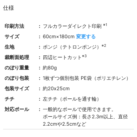
仕様
※1
印刷方法
フルカラーダイレクト印刷
サイズ
60cm×180cm
変更する
※2
生地
ポンジ（テトロンポンジ）
※3
裁断面処理
四辺ヒートカット
のぼり重量
約80g
のぼり包装
1枚ずつ個別包装 PE袋（ポリエチレン）
包装サイズ
約20x25cm
チチ
左チチ（ポールを通す輪）
対応ポール
一般的なポールで使用できます。
ポールサイズ例：長さ2.3m以上、直径
2.2cmや2.5cmなど