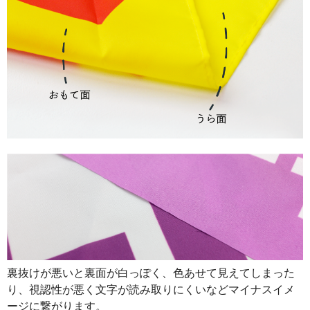
890
32040
36
888
32856
37
887
33706
38
885
34515
39
883
35320
40
880
36080
41
878
36876
42
876
37668
43
874
38456
44
874
39330
45
裏抜けが悪いと裏面が白っぽく、色あせて見えてしまった
873
40158
46
り、視認性が悪く文字が読み取りにくいなどマイナスイメ
872
40984
47
ージに繋がります。