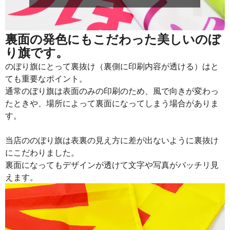
915
21960
24
913
22825
25
裏面の発色にもこだわった美しいのぼ
り旗です。
911
23686
26
のぼり旗にとって裏抜け（裏側に印刷内容が透ける）はと
909
24543
27
ても重要なポイント。
通常のぼり旗は表面のみの印刷のため、風で向きが変わっ
907
25396
28
たときや、場所によって裏面になってしまう場合がありま
905
26245
29
す。
902
27060
30
当店ののぼり旗は表裏の見え方に差が出ないように裏抜け
901
27931
31
にこだわりました。
裏面になってもデザインが透けて文字や写真がバッチリ見
899
28768
32
えます。
897
29601
33
895
30430
34
893
31255
35