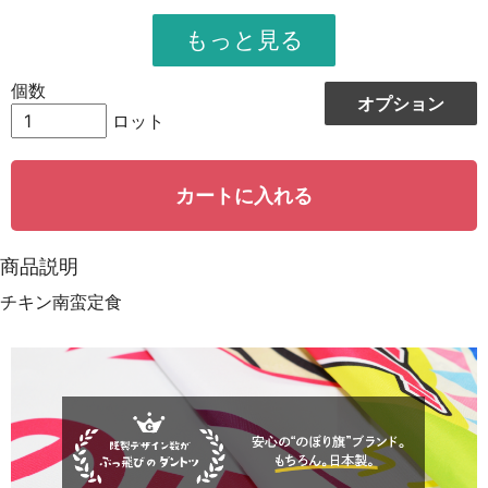
951
11412
12
948
12324
13
個数
オプション
944
13216
14
ロット
942
14130
15
カートに入れる
939
15024
16
935
15895
17
商品説明
931
16758
18
チキン南蛮定食
928
15776
19
923
18460
20
921
19341
21
919
20218
22
917
21091
23