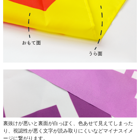
890
32040
36
888
32856
37
887
33706
38
885
34515
39
883
35320
40
880
36080
41
878
36876
42
876
37668
43
874
38456
44
874
39330
45
裏抜けが悪いと裏面が白っぽく、色あせて見えてしまった
873
40158
46
り、視認性が悪く文字が読み取りにくいなどマイナスイメ
872
40984
47
ージに繋がります。