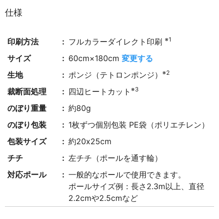
仕様
※1
印刷方法
フルカラーダイレクト印刷
サイズ
60cm×180cm
変更する
※2
生地
ポンジ（テトロンポンジ）
※3
裁断面処理
四辺ヒートカット
のぼり重量
約80g
のぼり包装
1枚ずつ個別包装 PE袋（ポリエチレン）
包装サイズ
約20x25cm
チチ
左チチ（ポールを通す輪）
対応ポール
一般的なポールで使用できます。
ポールサイズ例：長さ2.3m以上、直径
2.2cmや2.5cmなど