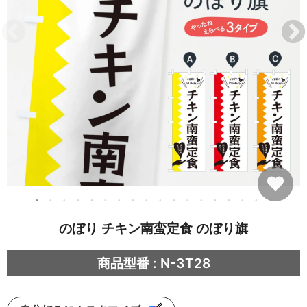
のぼり チキン南蛮定食 のぼり旗
商品型番 : N-3T28