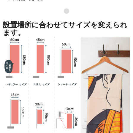
871
41808
48
●
869
42581
49
設置場所に合わせてサイズを変えられ
868
43400
50
ます。